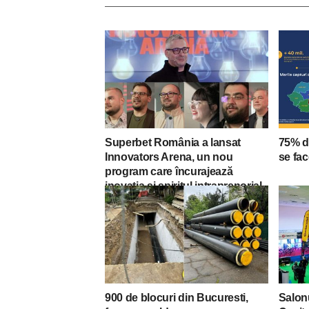
Superbet România a lansat
75% d
Innovators Arena, un nou
se fac
program care încurajează
inovația și spiritul intraprenorial
900 de blocuri din Bucuresti,
Salonu