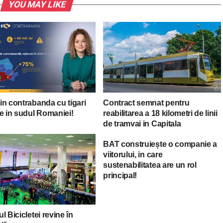
YOU MAY LIKE
in contrabanda cu tigari
Contract semnat pentru
e in sudul Romaniei!
reabilitarea a 18 kilometri de linii
de tramvai in Capitala
BAT construiește o companie a
viitorului, in care
sustenabilitatea are un rol
principal!
l Bicicletei revine în