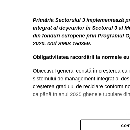
Primăria Sectorului 3 implementează p
integrat al deșeurilor în Sectorul 3 al M
din fonduri europene prin Programul Op
2020, cod SMIS 150359.
Obligativitatea racordării la normele 
Obiectivul general constă în creșterea cali
sistemului de management integrat al deșeur
creșterea gradului de reciclare conform n
ca până în anul 2025 ghenele tubulare din b
A
Containere cu descărcare automată
CON