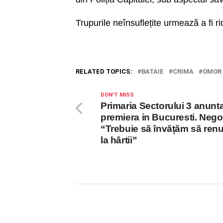
Trupurile neînsuflețite urmează a fi ri
RELATED TOPICS:
BATAIE
CRIMA
OMOR
DON'T MISS
Primaria Sectorului 3 anunt
premiera in Bucuresti. Negoi
“Trebuie să învățăm să ren
la hârtii”