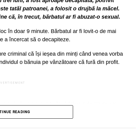
trei luni, a fost aproape decapitată, potrivit
agement integrat al deșeurilor. Suntem prima
te tatăl patroanei, a folosit o drujbă la măcel.
t un sistem de pubele îngropate. Dezvoltăm acum
ine că, în trecut, bărbatul ar fi abuzat-o sexual.
rilor, format din pubele cu descărcare automată.
ul 3, care vor deveni funcționale. Fac un apel
loc în doar 9 minute. Bărbatul ar fi lovit-o de mai
electivă a gunoiului. Biodegradabile separat, peturi
re a încercat să o decapiteze.
sta protejăm mediul înconjurător și economisim
re criminal că își ieșea din minți când venea vorba
3, Robert Negoiță.
individul o bănuia pe vânzătoare că fură din profit.
 3 care au întrebări sau sesizări privind ridicarea
ramare pentru ridicarea deșeurilor voluminoase se
DVERTISEMENT
e Sector 3. Liniile telefonice
ise 24 de ore din 24.
oacrei ei că angajatorul său, bărbatul de 72 de ani,
TINUE READING
DVERTISEMENT
atul motiv al crimei îl va ști doar el și tânăra