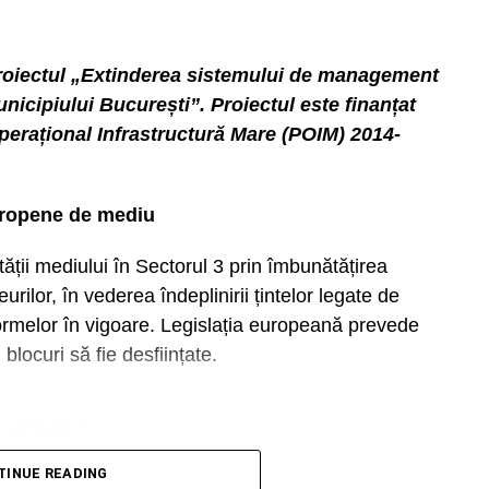
roiectul „Extinderea sistemului de management
unicipiului București”. Proiectul este finanțat
erațional Infrastructură Mare (POIM) 2014-
europene de mediu
tății mediului în Sectorul 3 prin îmbunătățirea
ilor, în vederea îndeplinirii țintelor legate de
ormelor în vigoare. Legislația europeană prevede
locuri să fie desființate.
DVERTISEMENT
TINUE READING