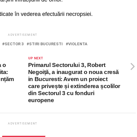
dicate în vederea efectuării necropsiei.
ADVERTISEMENT
SECTOR 3
STIRI BUCURESTI
VIOLENTA
UP NEXT
a o
Primarul Sectorului 3, Robert
ta:
Negoiță, a inaugurat o noua cresă
unțăm
in Bucuresti: Avem un proiect
care privește și extinderea școlilor
din Sectorul 3 cu fonduri
europene
ADVERTISEMENT