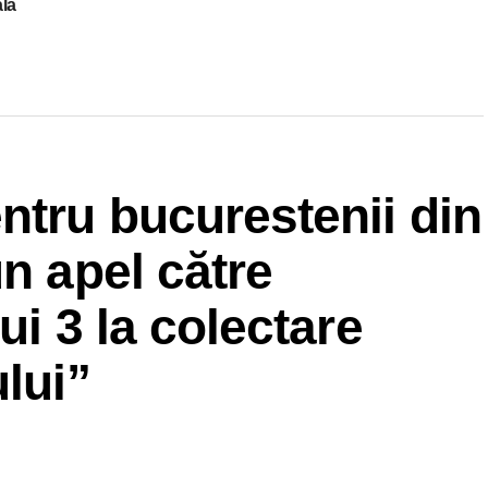
ală
ntru bucurestenii din
n apel către
ui 3 la colectare
lui”