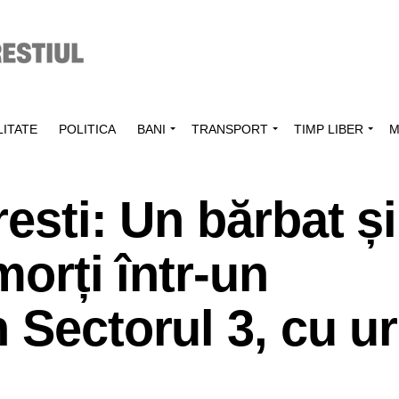
ITATE
POLITICA
BANI
TRANSPORT
TIMP LIBER
M
esti: Un bărbat și
morți într-un
 Sectorul 3, cu u