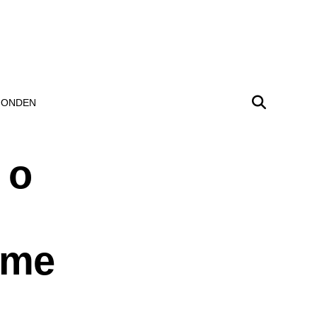
ONDEN
 o
rme