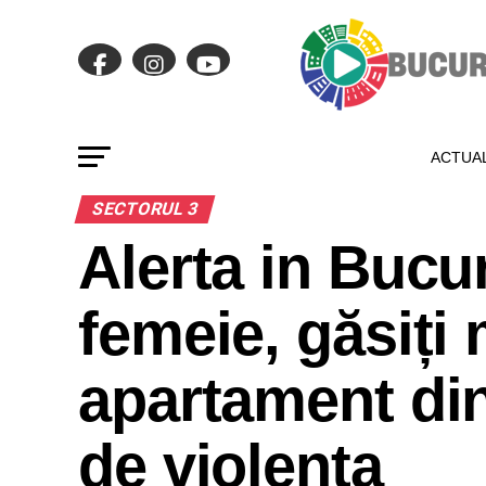
ACTUAL
SECTORUL 3
Alerta in Bucur
femeie, găsiți 
apartament din
de violenta