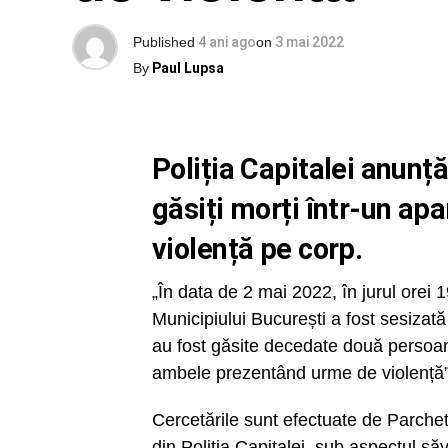
Published
4 ani ago
on
3 mai 2022
By
Paul Lupsa
Poliția Capitalei anunț
găsiți morți într-un ap
violență pe corp.
„În data de 2 mai 2022, în jurul orei 
Municipiului București a fost sesizată 
au fost găsite decedate două persoane
ambele prezentând urme de violență”,
Cercetările sunt efectuate de Parchet
din Poliția Capitalei, sub aspectul săvâ