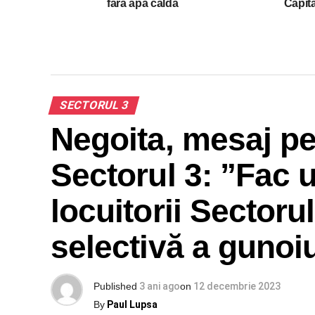
fara apa calda
Capit
SECTORUL 3
Negoita, mesaj pe
Sectorul 3: ”Fac u
locuitorii Sectorul
selectivă a gunoiu
Published
3 ani ago
on
12 decembrie 2023
By
Paul Lupsa