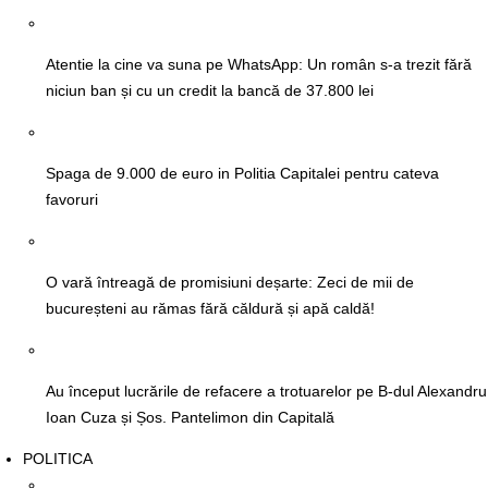
Atentie la cine va suna pe WhatsApp: Un român s-a trezit fără
niciun ban și cu un credit la bancă de 37.800 lei
Spaga de 9.000 de euro in Politia Capitalei pentru cateva
favoruri
O vară întreagă de promisiuni deșarte: Zeci de mii de
bucureșteni au rămas fără căldură și apă caldă!
Au început lucrările de refacere a trotuarelor pe B-dul Alexandru
Ioan Cuza și Șos. Pantelimon din Capitală
POLITICA