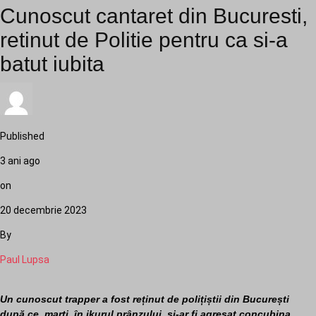
Cunoscut cantaret din Bucuresti,
retinut de Politie pentru ca si-a
batut iubita
Published
3 ani ago
on
20 decembrie 2023
By
Paul Lupsa
Un cunoscut trapper a fost reținut de polițiștii din București
după ce, marți, în jkurul prânzului, și-ar fi agresat concubina.