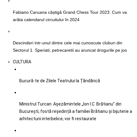
Fabiano Caruana câștigă Grand Chess Tour 2023. Cum va
arăta calendarul circuitului în 2024
Descinderi intr-unul dintre cele mai cunoscute cluburi din
Sectorul 1. Speriati, petrecaretii au aruncat drogurile pe jos
CULTURA
Bucură-te de Zilele Teatrului la Țăndărică
Ministrul Turcan: Așezămintele „Ion I.C. Brătianu” din
București, fostă reședință a familiei Brătianu și bijuterie a
arhitecturii interbelice, vor fi restaurate