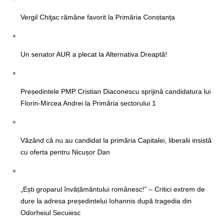
Vergil Chiţac rămâne favorit la Primăria Constanța
Un senator AUR a plecat la Alternativa Dreaptă!
Președintele PMP Cristian Diaconescu sprijină candidatura lui
Florin-Mircea Andrei la Primăria sectorului 1
Văzând că nu au candidat la primăria Capitalei, liberalii insistă
cu oferta pentru Nicușor Dan
„Ești groparul învățământului românesc!” – Critici extrem de
dure la adresa președintelui Iohannis după tragedia din
Odorheiul Secuiesc