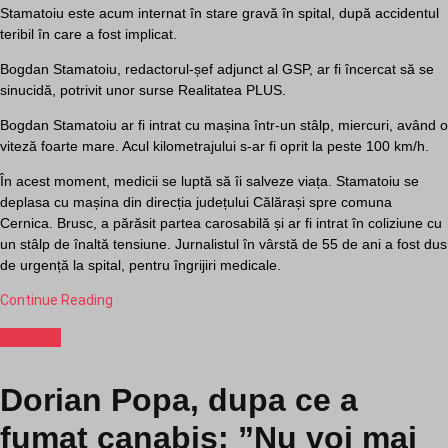
Stamatoiu este acum internat în stare gravă în spital, după accidentul
teribil în care a fost implicat.
Bogdan Stamatoiu, redactorul-șef adjunct al GSP, ar fi încercat să se
sinucidă, potrivit unor surse Realitatea PLUS.
Bogdan Stamatoiu ar fi intrat cu mașina într-un stâlp, miercuri, având o
viteză foarte mare. Acul kilometrajului s-ar fi oprit la peste 100 km/h.
În acest moment, medicii se luptă să îi salveze viața. Stamatoiu se
deplasa cu mașina din direcția județului Călărași spre comuna
Cernica. Brusc, a părăsit partea carosabilă și ar fi intrat în coliziune cu
un stâlp de înaltă tensiune. Jurnalistul în vârstă de 55 de ani a fost dus
de urgență la spital, pentru îngrijiri medicale.
Continue Reading
Monden
Dorian Popa, dupa ce a
fumat canabis: ”Nu voi mai