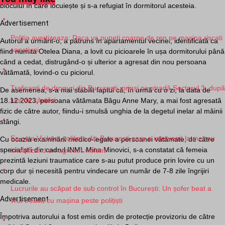
blocului în care locuiește și s-a refugiat în dormitorul acesteia.
Advertisement
Politia avertizeaza: Daca va puneti coarne de ren pe masina riscati
Autorul a urmărit-o, a pătruns în apartamentul vecinei, identificată ca
sanctiuni
fiind numita Otelea Diana, a lovit cu picioarele în ușa dormitorului până
când a cedat, distrugând-o și ulterior a agresat din nou persoana
vătămată, lovind-o cu piciorul.
Traficanți de droguri din București, prinși pe stradă Sectorul 3, după
De asemenea, s-a mai stabilit faptul că, în urmă cu o zi, la data de
luni de căutări
18.12.2023, persoana vătămata Bâgu Anne Mary, a mai fost agresată
fizic de către autor, fiindu-i smulsă unghia de la degetul inelar al mâinii
stângi.
Ea este Violeta, politista din Bucuresti care a intervenit la metrou
Cu ocazia examinării medico-legale a persoanei vătămate, de către
specialiștii din cadrul INML Mina Minovici, s-a constatat că femeia
imobilizand un agresor violent
prezintă leziuni traumatice care s-au putut produce prin lovire cu un
corp dur și necesită pentru vindecare un număr de 7-8 zile îngrijiri
medicale.
Lucrurile au scăpat de sub control în București: Un șofer beat a
Advertisement
vrut treacă cu mașina peste polițiști
Împotriva autorului a fost emis ordin de protecție provizoriu de către