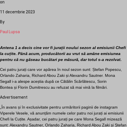
on
11 decembrie 2023
By
Paul Lupsa
Antena 1 a decis cine vor fi jurații noului sezon al emisiunii Chefi
la cuțite. Până acum, producătorii au vrut să amâne emisiunea
pentru că nu găseau bucătari pe măsură, dar totul s-a rezolvat.
Cei patru jurați care vor apărea în noul sezon sunt: Ștefan Popescu,
Orlando Zaharia, Richard Abou Zaki și Alexandru Sautner. Mona
Segall i-a alespe aceștia după ce Cătălin Scărlătescu, Sorin
Bontea și Florin Dumitrescu au refuzat să mai vină la filmări.
Advertisement
„În avans și în exclusivitate pentru urmăritorii paginii de instagram
Viperele Vesele, vă anunțăm numele celor patru noi jurați ai emisiunii
Chefi la Cuțite. Așadar, cei patru jurați pe care Mona Segall mizează
sunt: Alexandru Sautner, Orlando Zaharia, Richard Abou Zaki și Ștefan