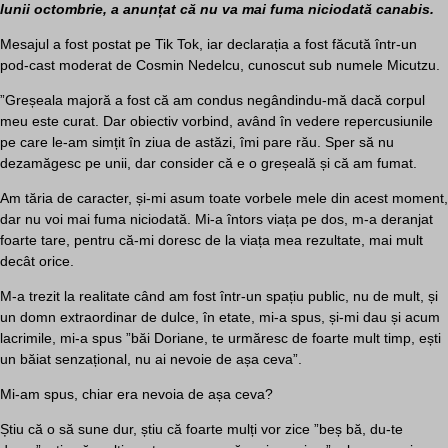
lunii octombrie, a anunțat că nu va mai fuma niciodată canabis.
Mesajul a fost postat pe Tik Tok, iar declarația a fost făcută într-un
pod-cast moderat de Cosmin Nedelcu, cunoscut sub numele Micutzu.
”Greșeala majoră a fost că am condus negândindu-mă dacă corpul
meu este curat. Dar obiectiv vorbind, având în vedere repercusiunile
pe care le-am simțit în ziua de astăzi, îmi pare rău. Sper să nu
dezamăgesc pe unii, dar consider că e o greșeală și că am fumat.
Am tăria de caracter, și-mi asum toate vorbele mele din acest moment,
dar nu voi mai fuma niciodată. Mi-a întors viața pe dos, m-a deranjat
foarte tare, pentru că-mi doresc de la viața mea rezultate, mai mult
decât orice.
M-a trezit la realitate când am fost într-un spațiu public, nu de mult, și
un domn extraordinar de dulce, în etate, mi-a spus, și-mi dau și acum
lacrimile, mi-a spus ”băi Doriane, te urmăresc de foarte mult timp, ești
un băiat senzațional, nu ai nevoie de așa ceva”.
Mi-am spus, chiar era nevoia de așa ceva?
Știu că o să sune dur, știu că foarte mulți vor zice ”beș bă, du-te