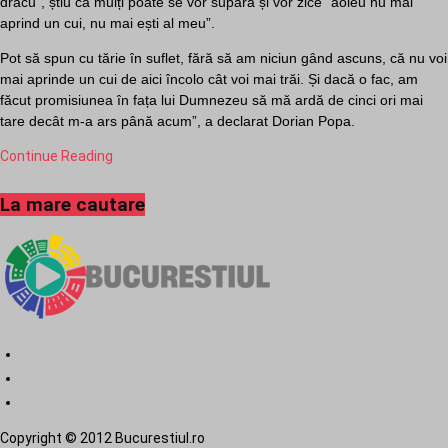
dracu”, știu că mulți poate se vor supăra și vor zice ”aoleu nu mai
aprind un cui, nu mai ești al meu”.
Pot să spun cu tărie în suflet, fără să am niciun gând ascuns, că nu voi
mai aprinde un cui de aici încolo cât voi mai trăi. Și dacă o fac, am
făcut promisiunea în fața lui Dumnezeu să mă ardă de cinci ori mai
tare decât m-a ars până acum”, a declarat Dorian Popa.
Continue Reading
La mare cautare
Copyright © 2012 Bucurestiul.ro