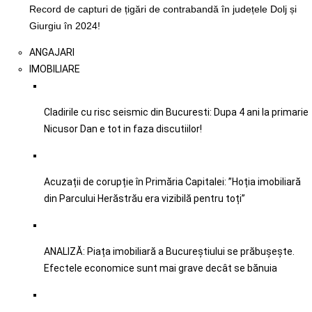
Record de capturi de țigări de contrabandă în județele Dolj și
Giurgiu în 2024!
ANGAJARI
IMOBILIARE
Cladirile cu risc seismic din Bucuresti: Dupa 4 ani la primarie
Nicusor Dan e tot in faza discutiilor!
Acuzații de corupție în Primăria Capitalei: ”Hoția imobiliară
din Parcului Herăstrău era vizibilă pentru toți”
ANALIZĂ: Piața imobiliară a Bucureștiului se prăbușește.
Efectele economice sunt mai grave decât se bănuia