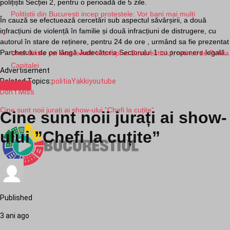
polițiștii Secției 2, pentru o perioadă de 5 zile.
Politistii din Bucuresti incep protestele: Vor bani mai multi
În cauză se efectuează cercetări sub aspectul săvârșirii, a două
infracțiuni de violență în familie și două infracțiuni de distrugere, cu
autorul în stare de reținere, pentru 24 de ore , urmând sa fie prezentat
Parchetului de pe lângă Judecătoria Sectorului 1 cu propunere legală.
Unul dintre cei mai temuti interlopi ai Bucurestiului, retinut de Politia
Capitalei
Advertisement
Related Topics:
politia
Yakki
youtube
Monden
Don't Miss
Cine sunt noii jurați ai show-ului ”Chefi la cuțite”
Cine sunt noii jurați ai show-
ului ”Chefi la cuțite”
Published
3 ani ago