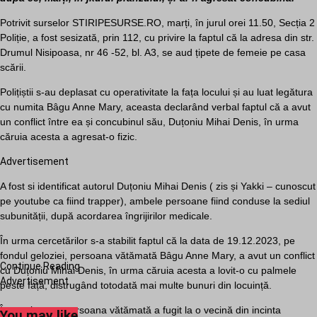
Potrivit surselor STIRIPESURSE.RO, marți, în jurul orei 11.50, Secția 2
Poliție, a fost sesizată, prin 112, cu privire la faptul că la adresa din str.
Drumul Nisipoasa, nr 46 -52, bl. A3, se aud țipete de femeie pe casa
scării.
Polițiștii s-au deplasat cu operativitate la fața locului și au luat legătura
cu numita Bâgu Anne Mary, aceasta declarând verbal faptul că a avut
un conflict între ea și concubinul său, Duțoniu Mihai Denis, în urma
căruia acesta a agresat-o fizic.
Advertisement
A fost si identificat autorul Duțoniu Mihai Denis ( zis și Yakki – cunoscut
pe youtube ca fiind trapper), ambele persoane fiind conduse la sediul
subunității, după acordarea îngrijirilor medicale.
În urma cercetărilor s-a stabilit faptul că la data de 19.12.2023, pe
fondul geloziei, persoana vătămată Bâgu Anne Mary, a avut un conflict
Continue Reading
cu Duțoniu Mihai Denis, în urma căruia acesta a lovit-o cu palmele
Advertisement
peste față, distrugând totodată mai multe bunuri din locuință.
În continuare, persoana vătămată a fugit la o vecină din incinta
You may like