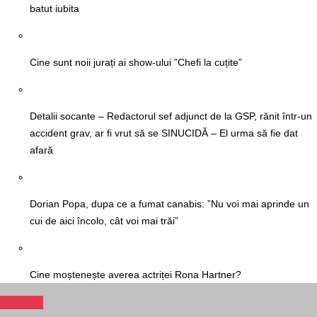
batut iubita
Cine sunt noii jurați ai show-ului ”Chefi la cuțite”
Detalii socante – Redactorul sef adjunct de la GSP, rănit într-un
accident grav, ar fi vrut să se SINUCIDĂ – El urma să fie dat
afară
Dorian Popa, dupa ce a fumat canabis: ”Nu voi mai aprinde un
cui de aici încolo, cât voi mai trăi”
Cine moștenește averea actriței Rona Hartner?
Monden