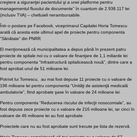
creştere a siguranţei pacientului şi a unei platforme pentru
managementul fluxului de documente” în cuantum de 2.938.117 lei
(inclusiv TVA) – cheltuieli nerambursabile.
Într-o postare pe Facebook, viceprimarul Capitalei Horia Tomescu
arată că acesta este ultimul apel de proiecte pentru componenta
“Sănătate” din PNRR.
El menţionează că municipalitatea a depus până în prezent patru
proiecte de spitale noi cu o valoare de finanţare de 1,1 miliarde lei
pentru componenta “Infrastructură spitalicească nouă”, dintre care a
fost aprobat unul de 51 milioane lei.
Potrivit lui Tomescu, au mai fost depuse 11 proiecte cu o valoare de
196 milioane lei pentru componenta “Unităţi de asistenţă medicală
ambulatorie”, fiind aprobate şase în valoare de 24 milioane lei.
Pentru componenta “Reducerea riscului de infecţii nosocomiale”, au
fost depuse zece proiecte cu o valoare de 216 milioane lei, iar cinci în
valoare de 46 milioane lei au fost aprobate.
Proiectele care nu au fost aprobate sunt trecute pe lista de rezervă.
Horia Tomescu completează că trei proiecte cu o valoare de 67