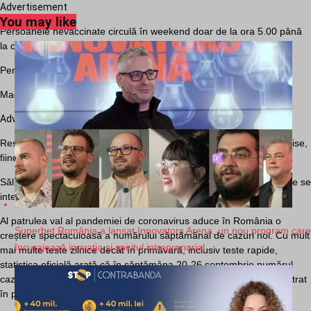
Advertisement
You may like
Persoanele nevaccinate circulă în weekend doar de la ora 5.00 până
la ora 20.00, cu anumite excepții.
Persoanele vaccinate de cel puțin 10 zile pot circula fără restricții.
Magazinele închid la ora 18.00.
Advertisement
Restaurantele și cafenelele la interior, precum și terasele sunt închise,
fiind permisă doar livrarea la domiciliu.
Sălile de fitness și bazinele de înot se închid, iar nunțile și botezurile se
interzic.
Al patrulea val al pandemiei de coronavirus aduce în România o
Superbet România a lansat Innovators Arena, un nou program care
creștere spectaculoasă a numărului săptămânal de cazuri noi. Cu mult
încurajează inovația și spiritul intraprenorial
mai multe teste zilnice decât în primăvară, inclusiv teste rapide,
statistica oficială arată că în săptămâna 20-26 septembrie numărul
cazurilor noi a depășit vârful săptămânal din valul al treilea, înregistrat
în perioada 22-28 martie.