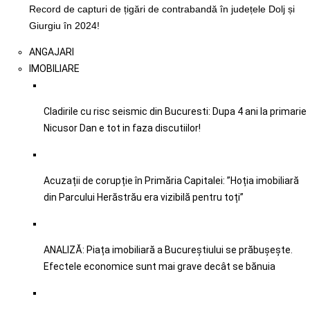
Record de capturi de țigări de contrabandă în județele Dolj și
Giurgiu în 2024!
ANGAJARI
IMOBILIARE
Cladirile cu risc seismic din Bucuresti: Dupa 4 ani la primarie
Nicusor Dan e tot in faza discutiilor!
Acuzații de corupție în Primăria Capitalei: ”Hoția imobiliară
din Parcului Herăstrău era vizibilă pentru toți”
ANALIZĂ: Piața imobiliară a Bucureștiului se prăbușește.
Efectele economice sunt mai grave decât se bănuia