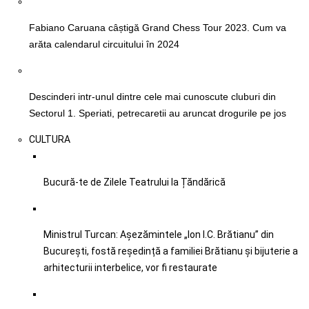
Fabiano Caruana câștigă Grand Chess Tour 2023. Cum va
arăta calendarul circuitului în 2024
Descinderi intr-unul dintre cele mai cunoscute cluburi din
Sectorul 1. Speriati, petrecaretii au aruncat drogurile pe jos
CULTURA
Bucură-te de Zilele Teatrului la Țăndărică
Ministrul Turcan: Așezămintele „Ion I.C. Brătianu” din
București, fostă reședință a familiei Brătianu și bijuterie a
arhitecturii interbelice, vor fi restaurate