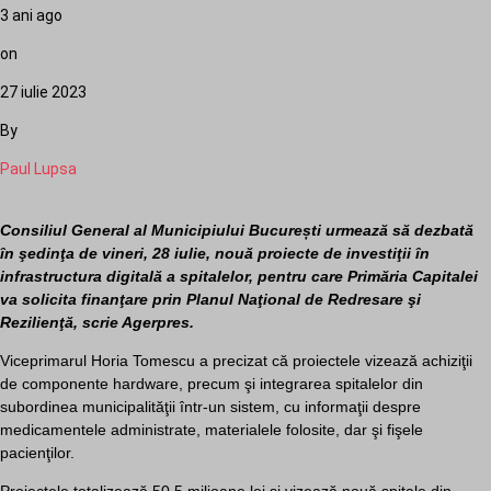
3 ani ago
on
27 iulie 2023
By
Paul Lupsa
Consiliul General al Municipiului București urmează să dezbată
în şedinţa de vineri, 28 iulie, nouă proiecte de investiţii în
infrastructura digitală a spitalelor, pentru care Primăria Capitalei
va solicita finanţare prin Planul Naţional de Redresare şi
Rezilienţă, scrie Agerpres.
Viceprimarul Horia Tomescu a precizat că proiectele vizează achiziţii
de componente hardware, precum şi integrarea spitalelor din
subordinea municipalităţii într-un sistem, cu informaţii despre
medicamentele administrate, materialele folosite, dar şi fişele
pacienţilor.
Proiectele totalizează 50,5 milioane lei şi vizează nouă spitale din