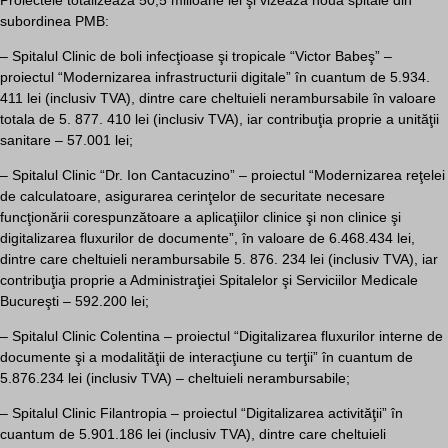
subordinea PMB:
– Spitalul Clinic de boli infecţioase şi tropicale “Victor Babeş” –
proiectul “Modernizarea infrastructurii digitale” în cuantum de 5.934.
411 lei (inclusiv TVA), dintre care cheltuieli nerambursabile în valoare
totala de 5. 877. 410 lei (inclusiv TVA), iar contribuţia proprie a unităţii
sanitare – 57.001 lei;
– Spitalul Clinic “Dr. Ion Cantacuzino” – proiectul “Modernizarea reţelei
de calculatoare, asigurarea cerinţelor de securitate necesare
funcţionării corespunzătoare a aplicaţiilor clinice şi non clinice şi
digitalizarea fluxurilor de documente”, în valoare de 6.468.434 lei,
dintre care cheltuieli nerambursabile 5. 876. 234 lei (inclusiv TVA), iar
contribuţia proprie a Administraţiei Spitalelor şi Serviciilor Medicale
Bucureşti – 592.200 lei;
– Spitalul Clinic Colentina – proiectul “Digitalizarea fluxurilor interne de
documente şi a modalităţii de interacţiune cu terţii” în cuantum de
5.876.234 lei (inclusiv TVA) – cheltuieli nerambursabile;
– Spitalul Clinic Filantropia – proiectul “Digitalizarea activităţii” în
cuantum de 5.901.186 lei (inclusiv TVA), dintre care cheltuieli