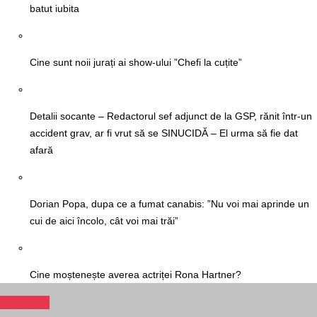
batut iubita
Cine sunt noii jurați ai show-ului ”Chefi la cuțite”
Detalii socante – Redactorul sef adjunct de la GSP, rănit într-un
accident grav, ar fi vrut să se SINUCIDĂ – El urma să fie dat
afară
Dorian Popa, dupa ce a fumat canabis: ”Nu voi mai aprinde un
cui de aici încolo, cât voi mai trăi”
Cine moștenește averea actriței Rona Hartner?
Sanatate