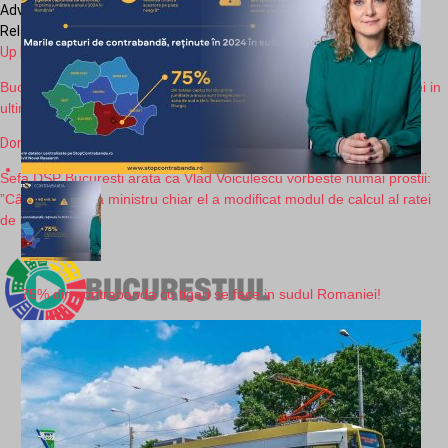
Advertisement
Related Topics:
bucuresti
bucurestiul
stirea zilei
stiri bucuresti
Up Next
Bucurestiul se pregateste de carantina: Crestere uriasa a incidentei in
ultimele ore!
Don't Miss
Sefa DSP Bucuresti arata ca Vlad Voiculescu vorbeste numai prostii:
”Când a venit ca ministru chiar el a modificat modul de calcul al ratei
de incidenţă”
75% din contrabanda cu tigari se face in sudul Romaniei!