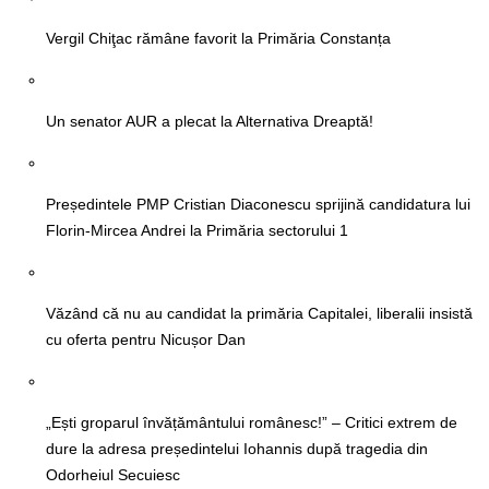
Vergil Chiţac rămâne favorit la Primăria Constanța
Un senator AUR a plecat la Alternativa Dreaptă!
Președintele PMP Cristian Diaconescu sprijină candidatura lui
Florin-Mircea Andrei la Primăria sectorului 1
Văzând că nu au candidat la primăria Capitalei, liberalii insistă
cu oferta pentru Nicușor Dan
„Ești groparul învățământului românesc!” – Critici extrem de
dure la adresa președintelui Iohannis după tragedia din
Odorheiul Secuiesc