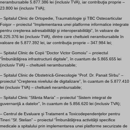
nerambursabile 5.877.386 lei (inclusiv TVA), iar contribuţia proprie –
23.800 lei (inclusiv TVA);
– Spitalul Clinic de Ortopedie, Traumatologie şi TBC Osteoarticular
Foişor – proiectul “Implementarea unei platforme informatice integrate
pentru creşterea adresabilităţii şi interoperabilităţii”, în valoare de
6.225.376 lei (inclusiv TVA), dintre care cheltuieli nerambursabile în
valoare de 5.877.392 lei, iar contribuţia proprie – 347.984 lei;
– Spitalul Clinic de Copii “Doctor Victor Gomoiu” – proiectul
“Îmbunătăţirea infrastructurii digitale”, în cuantum de 5.865.655 lei
(inclusiv TVA) – cheltuieli nerambursabile;
– Spitalul Clinic de Obstetrică-Ginecologie “Prof. Dr. Panait Sîrbu” –
proiectul “Creşterea nivelului de digitalizare”, în cuantum de 5.877.410
lei (inclusiv TVA) – cheltuieli nerambursabile;
– Spitalul Clinic “Sfânta Maria” – proiectul “Sistem integrat de
guvernanţă a datelor”, în cuantum de 5.856.620 lei (inclusiv TVA);
– Centrul de Evaluare şi Tratament a Toxicodependenţelor pentru
Tineri “Sf. Stelian” – proiectul “Îmbunătăţirea activităţii specifice
medicale a spitalului prin implementarea unei platforme securizate de