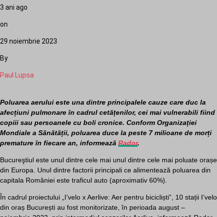
3 ani ago
on
29 noiembrie 2023
By
Paul Lupsa
Poluarea aerului este una dintre principalele cauze care duc la
afecțiuni pulmonare în cadrul cetățenilor, cei mai vulnerabili fiind
copiii sau persoanele cu boli cronice. Conform Organizației
Mondiale a Sănătății, poluarea duce la peste 7 milioane de morți
premature în fiecare an, informează
Rador
.
Bucureştiul este unul dintre cele mai unul dintre cele mai poluate orașe
din Europa. Unul dintre factorii principali ce alimentează poluarea din
capitala României este traficul auto (aproximativ 60%).
În cadrul proiectului „I’velo x Aerlive: Aer pentru bicicliști”, 10 stații I’velo
din oraș București au fost monitorizate, în perioada august –