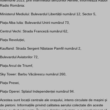
noiembrie 2023, prin intermediul senzorilor Aerlive, informează Rador
Radio România:
Ministerul Mediului: Bulevardul Libertății numărul 12, Sector 5,
Piața Alba Iulia: Bulevardul Unirii numărul 73,
Centrul Vechi: Strada Franceză numărul 62,
Piața Revoluției,
Kaufland: Strada Sergent Năstase Pamfil numărul 2,
Bulevardul Aviatorilor 72,
Piața Arcul de Triumf,
Sky Tower: Barbu Văcărescu numărul 260,
Piața Presei,
Piața Operei: Splaiul Independenței numărul 94.
Acestea sunt locații centrale ale orașului, intens circulate de mașini și
de pietoni. Informațiile privind calitatea aerului colectate din aceste