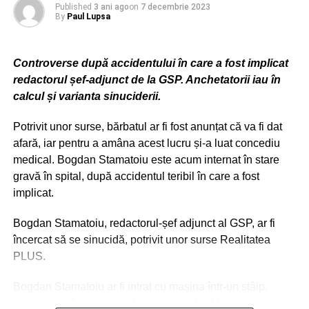
Published
3 ani ago
on
7 decembrie 2023
By
Paul Lupsa
În cauză se efectuează cercetări sub aspectul săvârșirii, a
două infracțiuni de violență în familie și două infracțiuni de
distrugere, cu autorul în stare de reținere, pentru 24 de ore
Controverse după accidentului în care a fost implicat
, urmând sa fie prezentat Parchetului de pe lângă
redactorul șef-adjunct de la GSP. Anchetatorii iau în
Judecătoria Sectorului 1 cu propunere legală.
calcul și varianta sinuciderii.
Potrivit unor surse, bărbatul ar fi fost anunțat că va fi dat
ADVERTISEMENT
afară, iar pentru a amâna acest lucru și-a luat concediu
medical. Bogdan Stamatoiu este acum internat în stare
gravă în spital, după accidentul teribil în care a fost
implicat.
Bogdan Stamatoiu, redactorul-șef adjunct al GSP, ar fi
încercat să se sinucidă, potrivit unor surse Realitatea
PLUS.
Bogdan Stamatoiu ar fi intrat cu mașina într-un stâlp,
miercuri, având o viteză foarte mare. Acul kilometrajului s-