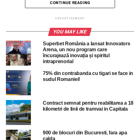
CONTINUE READING
ADVERTISEMENT
Din primele informații, o femeie în vârstă de 26 de ani a
condus un autovehicul pe str. Știrbei Vodă dinspre Calea
ADVERTISEMENT
Victoriei, iar în dreptul stației STB Luterană, a surprins și
YOU MAY LIKE
accidentat un bărbat în vârstă de aproximativ 35 de ani.
Superbet România a lansat Innovators
În urma accidentului de circulație s-a
Arena, un nou program care
declarat decesul pietonului, după ce în prealabil au fost
încurajează inovația și spiritul
intraprenorial
efectuate manevre de resuscitare”, a transmis Poliția
Capitalei.
75% din contrabanda cu tigari se face in
sudul Romaniei!
Monica Odagiu nu consumase alcool. Oamenii legii spun
că șoferița nu consumase alcool.
Contract semnat pentru reabilitarea a 18
kilometri de linii de tramvai in Capitala
ADVERTISEMENT
”Conducătoarea autovehicului a fost testată cu aparatul
alcooltest, rezultatul fiind zero.
900 de blocuri din Bucuresti, fara apa
calda