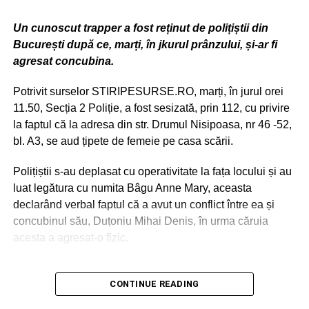
Un cunoscut trapper a fost reținut de polițiștii din
București după ce, marți, în jkurul prânzului, și-ar fi
agresat concubina.
Potrivit surselor STIRIPESURSE.RO, marți, în jurul orei
11.50, Secția 2 Poliție, a fost sesizată, prin 112, cu privire
la faptul că la adresa din str. Drumul Nisipoasa, nr 46 -52,
bl. A3, se aud țipete de femeie pe casa scării.
Polițiștii s-au deplasat cu operativitate la fața locului și au
luat legătura cu numita Bâgu Anne Mary, aceasta
declarând verbal faptul că a avut un conflict între ea și
concubinul său, Duțoniu Mihai Denis, în urma căruia
acesta a agresat-o fizic.
CONTINUE READING
ADVERTISEMENT
A fost si identificat autorul Duțoniu Mihai Denis ( zis și