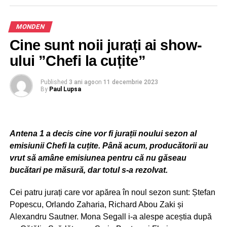
Yakki – cunoscut pe youtube ca fiind trapper), ambele
persoane fiind conduse la sediul subunității, după
MONDEN
acordarea îngrijirilor medicale.
Cine sunt noii jurați ai show-
În urma cercetărilor s-a stabilit faptul că la data de
ului ”Chefi la cuțite”
19.12.2023, pe fondul geloziei, persoana vătămată Bâgu
Anne Mary, a avut un conflict cu Duțoniu Mihai Denis, în
Published
3 ani ago
on
11 decembrie 2023
urma căruia acesta a lovit-o cu palmele peste față,
By
Paul Lupsa
distrugând totodată mai multe bunuri din locuință.
În continuare, persoana vătămată a fugit la o vecină din
incinta blocului în care locuiește și s-a refugiat în
Antena 1 a decis cine vor fi jurații noului sezon al
dormitorul acesteia.
emisiunii Chefi la cuțite. Până acum, producătorii au
vrut să amâne emisiunea pentru că nu găseau
bucătari pe măsură, dar totul s-a rezolvat.
ADVERTISEMENT
Autorul a urmărit-o, a pătruns în apartamentul vecinei,
Cei patru jurați care vor apărea în noul sezon sunt: Ștefan
identificată ca fiind numita Otelea Diana, a lovit cu
Popescu, Orlando Zaharia, Richard Abou Zaki și
picioarele în ușa dormitorului până când a cedat,
Alexandru Sautner. Mona Segall i-a alespe aceștia după
distrugând-o și ulterior a agresat din nou persoana