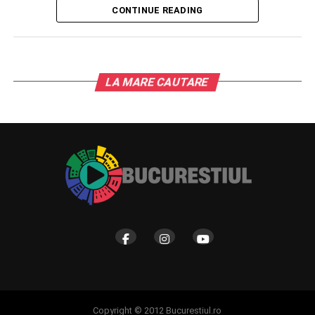
ar fi oprit la peste 100 km/h.
CONTINUE READING
În acest moment, medicii se luptă să îi salveze viața.
Stamatoiu se deplasa cu mașina din direcția județului
Călărași spre comuna Cernica. Brusc, a părăsit partea
LA MARE CAUTARE
carosabilă și ar fi intrat în coliziune cu un stâlp de înaltă
tensiune. Jurnalistul în vârstă de 55 de ani a fost dus de
urgență la spital, pentru îngrijiri medicale.
Copyright © 2012 Bucurestiul.ro