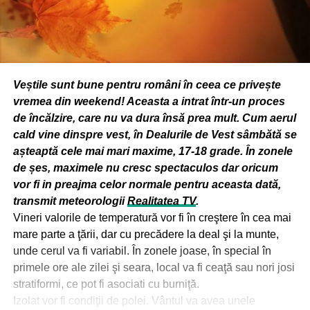
Veștile sunt bune pentru români în ceea ce privește
vremea din weekend! Aceasta a intrat într-un proces
de încălzire, care nu va dura însă prea mult. Cum aerul
cald vine dinspre vest, în Dealurile de Vest sâmbătă se
așteaptă cele mai mari maxime, 17-18 grade. În zonele
de șes, maximele nu cresc spectaculos dar oricum
vor fi in preajma celor normale pentru aceasta dată,
transmit meteorologii
Realitatea TV
.
Vineri valorile de temperatură vor fi în creştere în cea mai
mare parte a ţării, dar cu precădere la deal şi la munte,
unde cerul va fi variabil. În zonele joase, în special în
primele ore ale zilei şi seara, local va fi ceaţă sau nori josi
stratiformi, ce pot fi asociati cu burniţă.
Izolat vor fi condiţii de polei. Vântul va avea unele