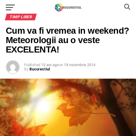
TIMP LIBER
Cum va fi vremea in weekend?
Meteorologii au o veste
EXCELENTA!
Published
10 ani ago
on
18 noiembrie 2016
By
Bucurestiul