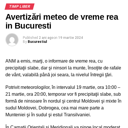
vizuală. Ne onorează acest premiu, cu atât mai mult cu
Conferinta speciala dedicata Nadejei Stirbey –
TIMP LIBER
cât reprezintă exact logo-ul stațiunii Mamaia. Identitar,
Jurnal de Printesa!
plină de culoare, eleganță și jucăușă, Mamaia are nevoie
Avertizări meteo de vreme rea
de strălucirea de altădată. Ne dorim ca eforturile noastre
in Bucuresti
să pună destinația noastră pe harta turismului
internațional și a celor mai iubite stațiuni turistice din
Published
2 ani ago
on
19 martie 2024
Europa”, a declarat George Măndilă, Președintele
By
Bucurestiul
Organizației de Management al Destinației Mamaia
Constanța.
ANM a emis, marţi, o informare de vreme rea, cu
Ziua de 21 mai 2024 a fost dedicată la București
precipitaţii slabe, dar şi ninsori la munte, însoţite de rafale
managementului și marketingului de destinație.
de vânt, valabilă până joi seara, la nivelul întregii ţări.
Conferința Destinații Vizionare a reprezentat inspirație de
Potrivit meteorologilor, în intervalul 19 martie, ora 10:00 –
la liderii destinațiilor de succes din România și învățarea
21 martie, ora 20:00, temporar vor fi precipitaţii slabe, sub
marketingului de destinație.
formă de ninsoare în nordul şi centrul Moldovei şi mixte în
sudul Moldovei, Dobrogea, cea mai mare parte a
Munteniei şi în sudul şi estul Transilvaniei.
ADVERTISEMENT
Seara la Ateneul Român a avut loc premierea celor mai
În Carpaţii Orientali şi Meridionali va ninge local moderat