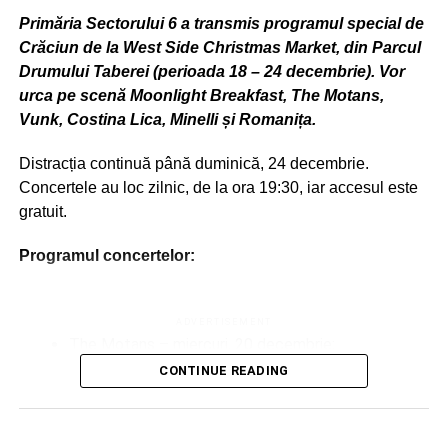
Primăria Sectorului 6 a transmis programul special de
Crăciun de la West Side Christmas Market, din Parcul
Drumului Taberei (perioada 18 – 24 decembrie). Vor
urca pe scenă Moonlight Breakfast, The Motans,
Vunk, Costina Lica, Minelli și Romanița.
Distracția continuă până duminică, 24 decembrie.
Concertele au loc zilnic, de la ora 19:30, iar accesul este
gratuit.
Programul concertelor:
ADVERTISEMENT
The Motans – miercuri, 20 decembrie;
CONTINUE READING
Vunk – joi, 21 decembrie;
Costina Lica / Corul Universității București – vineri,
22 decembrie;