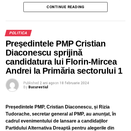
pentru Partidul Alternativa Dreaptă deoarece acesta este
CONTINUE READING
un Autentic partid conservator și de dreapta.”
Deputatul AUR Enachi Raisa şi-a anunţat în plenul
Camerei Deputaţilor demisia din partid, ea precizând că
va activa ca independent. „Vă anunţ că de astăzi îmi dau
POLITICA
demisia şi nu mai fac parte din grupul AUR. Voi activa ca
Președintele PMP Cristian
deputat independent”, a spus deputatul în şedinţa plenului
PNL – 36,3%, PSD – 29,5%, AUR – 13%, Alianţa Dreapta
Camerei Deputaţilor.
Diaconescu sprijină
Unită – 12,8%.
candidatura lui Florin-Mircea
Alegeri preşedintele Consiliului Judeţean
Andrei la Primăria sectorului 1
ADVERTISEMENT
Published
2 ani ago
on
18 februarie 2024
By
Bucurestiul
Președintele PMP, Cristian Diaconescu, și Rizia
Tudorache, secretar general al PMP, au anunțat, în
cadrul evenimentului de lansare a candidaților
Partidului Alternativa Dreaptă pentru alegerile din