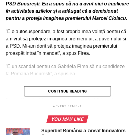
PSD București. Ea a spus că nu a avut nici o implicare
în activitatea azilelor și a adăugat că a demisionat
pentru a proteja imaginea premierului Marcel Ciolacu.
”E o autosuspendare, a fost propria mea voință pentru că
am vrut să protejez imaginea premierului, a guvernului și
a PSD. Mi-am dorit să protejez imaginea premierului
proaspăt intrat în mandat”, a spus Firea.
”E un scandal pentru ca Gabriela Firea să nu candideze
la Primăria București”, a spus ea.
CONTINUE READING
ADVERTISEMENT
Ea a adăugat că ”sunt absolut convinsă că într-un timp
rezonabil se va afla motivele pentru care ancheta s-a
ADVERTISEMENT
transformat într-o campanie împotriva mea și a soțului
YOU MAY LIKE
meu”.
Superbet România a lansat Innovators
”S-a declanșat o campanie împotriva mea pentru că mi-