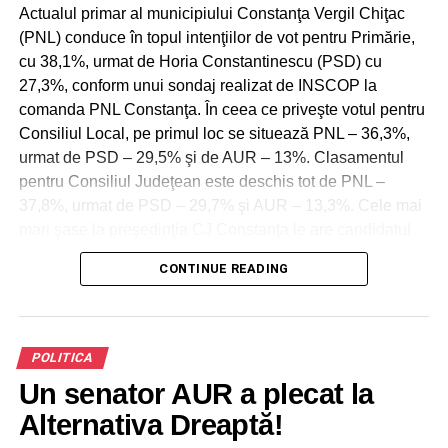
Actualul primar al municipiului Constanţa Vergil Chiţac
DON'T MISS
Nicușor Dan anunță o reducere masivă a
(PNL) conduce în topul intenţiilor de vot pentru Primărie,
cheltuielilor bugetare: ”E nevoie de reducerea
cu 38,1%, urmat de Horia Constantinescu (PSD) cu
risipei în administraţia publică centrală şi locală”
27,3%, conform unui sondaj realizat de INSCOP la
comanda PNL Constanţa. În ceea ce priveşte votul pentru
Consiliul Local, pe primul loc se situează PNL – 36,3%,
urmat de PSD – 29,5% şi de AUR – 13%. Clasamentul
pentru Consiliul Judeţean este deschis tot de PNL –
37,8%, urmat de PSD – 29,7% şi AUR – 13,3%. Cele mai
mari şase la preşedinţia CJ Constanţa le are candidatul
PNL Florin Mitroi, cu 39,2% din intenţiile de vot, relevă
CONTINUE READING
sondajul. La alegerile europarlamentare, Alianţa PNL-
PSD este creditată în Constanţa cu 64,4% din voturi.
POLITICA
Un senator AUR a plecat la
Alternativa Dreaptă!