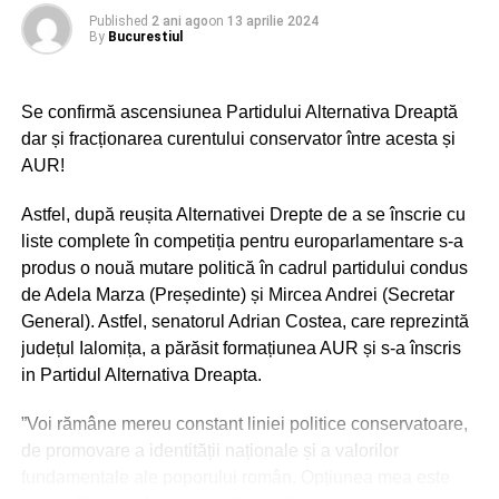
Published
2 ani ago
on
13 aprilie 2024
By
Bucurestiul
Se confirmă ascensiunea Partidului Alternativa Dreaptă
dar și fracționarea curentului conservator între acesta și
Vergil Chiţac se situează pe primul loc cu 38,1%, urmat
AUR!
de Horia Constantinescu (PSD) cu 27,3%, Stelian Ion
(Alianţa Dreapta Unită) – 13,4%, Sorin Ovidiu Cupăa
Astfel, după reușita Alternativei Drepte de a se înscrie cu
(AUR) – 9,8%, scorurile celorlalţi candidaţi situându-se
liste complete în competiția pentru europarlamentare s-a
fiecare sub 3,3%.
produs o nouă mutare politică în cadrul partidului condus
de Adela Marza (Președinte) și Mircea Andrei (Secretar
Opţiuni pentru Consiliul Local
General). Astfel, senatorul Adrian Costea, care reprezintă
județul Ialomița, a părăsit formațiunea AUR și s-a înscris
ADVERTISEMENT
in Partidul Alternativa Dreapta.
”Voi rămâne mereu constant liniei politice conservatoare,
de promovare a identității naționale și a valorilor
fundamentale ale poporului român. Opțiunea mea este