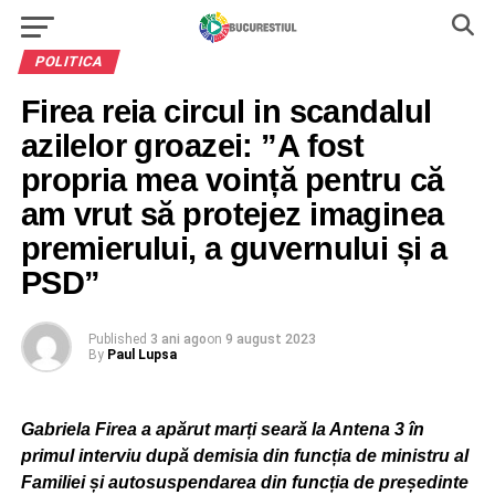
POLITICA
Firea reia circul in scandalul
azilelor groazei: ”A fost
propria mea voință pentru că
am vrut să protejez imaginea
premierului, a guvernului și a
PSD”
Published
3 ani ago
on
9 august 2023
By
Paul Lupsa
Gabriela Firea a apărut marți seară la Antena 3 în
primul interviu după demisia din funcția de ministru al
Familiei și autosuspendarea din funcția de președinte