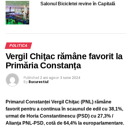
Salonul Bicicletei revine în Capitală
și oameni din PSD. Cei care vin cu astfel de informații
sunt cei care vor să distrugă PSD”.
Gabriela Firea a relatat faptul că Marcel Ciolacu i-a
transmis în ziua demisiei că rămâne candidata PSD la
primăria București.
POLITICA
Vergil Chiţac rămâne favorit la
ADVERTISEMENT
Primăria Constanța
”Voi accepta orice decizie luată de PSD privind
candidatura la primărie pe bază de sondaje și analize. Eu
sunt om de echipă”, a încheiat Firea.
Published
2 ani ago
on
3 iunie 2024
By
Bucurestiul
RELATED TOPICS:
BUCURESTI
BUCURESTIUL
CIRC
FIREA
SCANDAL
STIRI BUCURESTI
Primarul Constanței Vergil Chiţac (PNL) rămâne
favorit pentru a continua în scaunul de edil cu 38,1%,
UP NEXT
Prefectul Capitalei a convocat Comitetul pentru
urmat de Horia Constantinescu (PSD) cu 27,3% /
Situaţii de Urgenţă din cauza locurilor de joacă
Alianţa PNL-PSD, cotă de 64,4% la europarlamentare.
din București