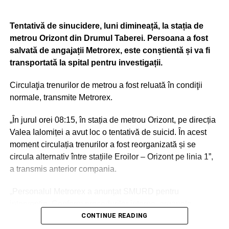
ADVERTISEMENT
Pentru achiziţia celor 100 de troleibuze, Primăria
Tentativă de sinucidere, luni dimineață, la stația de
Municipiului Bucureşti a obţinut fonduri nerambursabile
metrou Orizont din Drumul Taberei. Persoana a fost
de la Administraţia Fondului pentru Mediu.
salvată de angajații Metrorex, este conștientă și va fi
transportată la spital pentru investigații.
Circulaţia trenurilor de metrou a fost reluată în condiţii
normale, transmite Metrorex.
„În jurul orei 08:15, în stația de metrou Orizont, pe direcția
Valea Ialomiței a avut loc o tentativă de suicid. În acest
moment circulația trenurilor a fost reorganizată și se
circula alternativ între stațiile Eroilor – Orizont pe linia 1”,
a transmis anterior compania.
„Personalul Metrorex a anunțat SMURD pentru
intervenție. Conform procedurilor interne, organele
abilitate împreună cu Metrorex vor deschide o anchetă de
CONTINUE READING
cercetare pentru a se stabili împrejurările în care s-a