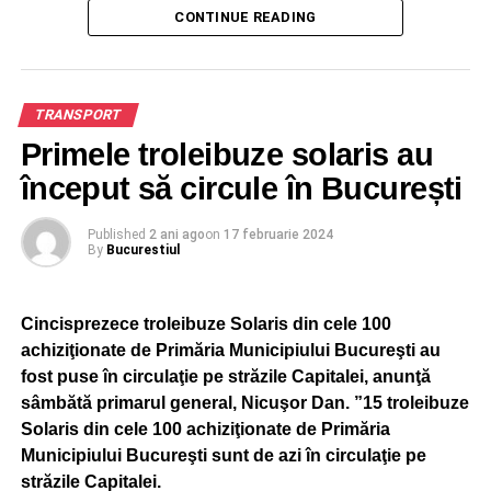
Porr Construct este firma căreia i-a fost atribuit contractul
CONTINUE READING
de reabilitare al liniilor de tramvai, conform
reprezentanților Municipalității, citați de Club Feroviar.
Subcontractanți declarați sunt firmele IMSAT, Elektra
TRANSPORT
Invest, Rotermit, Compania Municipală Iluminat Public
Primele troleibuze solaris au
București.
început să circule în București
Săptămâna trecută, proiectul modernizării liniei 40 a fost
Published
2 ani ago
on
17 februarie 2024
votat în Consiliul General și are o valoare de aproape 19
By
Bucurestiul
milioane de euro.
Cincisprezece troleibuze Solaris din cele 100
ADVERTISEMENT
achiziţionate de Primăria Municipiului Bucureşti au
fost puse în circulaţie pe străzile Capitalei, anunţă
sâmbătă primarul general, Nicuşor Dan. ”15 troleibuze
Solaris din cele 100 achiziţionate de Primăria
Municipiului Bucureşti sunt de azi în circulaţie pe
străzile Capitalei.