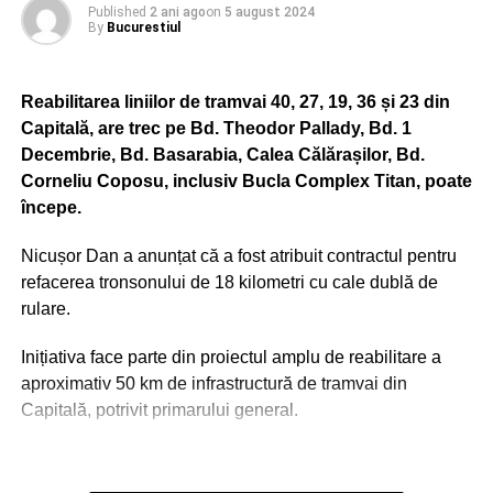
Published
2 ani ago
on
5 august 2024
By
Bucurestiul
Reabilitarea liniilor de tramvai 40, 27, 19, 36 și 23 din
Capitală, are trec pe Bd. Theodor Pallady, Bd. 1
Decembrie, Bd. Basarabia, Calea Călărașilor, Bd.
Corneliu Coposu, inclusiv Bucla Complex Titan, poate
începe.
Nicușor Dan a anunțat că a fost atribuit contractul pentru
refacerea tronsonului de 18 kilometri cu cale dublă de
rulare.
Inițiativa face parte din proiectul amplu de reabilitare a
aproximativ 50 km de infrastructură de tramvai din
Capitală, potrivit primarului general.
ADVERTISEMENT