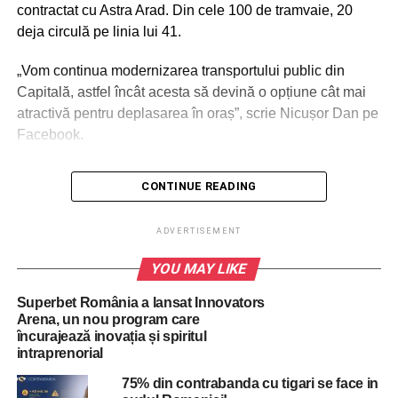
contractat cu Astra Arad. Din cele 100 de tramvaie, 20
deja circulă pe linia lui 41.
„Vom continua modernizarea transportului public din
Capitală, astfel încât acesta să devină o opțiune cât mai
atractivă pentru deplasarea în oraș”, scrie Nicușor Dan pe
Facebook.
CONTINUE READING
ADVERTISEMENT
RELATED TOPICS:
BUCURESTI
BUCURESTIUL
ADVERTISEMENT
NICUSOR DAN
STIREA ZILEI
STIRI BUCURESTI
YOU MAY LIKE
UP NEXT
Dan Motreanu: Lucrările pentru redeschiderea
Superbet România a lansat Innovators
liniei de tren București-Giurgiu s-au efectuat în
Arena, un nou program care
proporție de aproape 50%
încurajează inovația și spiritul
DON'T MISS
intraprenorial
Nicuşor Dan despre drumul provizoriu prin
75% din contrabanda cu tigari se face in
pădurea Băneasa: „Răspunsul pe care l-a