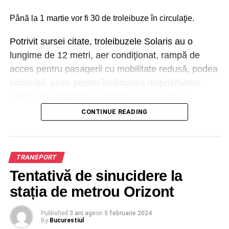
Până la 1 martie vor fi 30 de troleibuze în circulaţie.
Potrivit sursei citate, troleibuzele Solaris au o
lungime de 12 metri, aer condiţionat, rampă de
acces pentru pasagerii cu mobilitate redusă, podea
coborâtă, prize pentru încărcarea dispozitivelor
mobile ale călătorilor, computer de gestiune
management vehicul cu funcţii GPS şi comunicare
CONTINUE READING
online, sistem de informare audio-video şi sisteme
de numărare a călătorilor.
Totodată, aceste troleibuze au o autonomie de 20
TRANSPORT
kilometri, având funcţia de autobuz pe trasee
Tentativă de sinucidere la
neelectrificate, iar conectarea/deconectarea la/de la
reţeaua electrificată se face autonom, din cabina
stația de metrou Orizont
şoferului, arată Nicuşor Dan pe Facebook.
Published
3 ani ago
on
5 februarie 2024
By
Bucurestiul