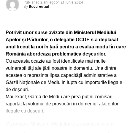
Published
2 ani ago
on
21 iunie 2024
campion mondial.
By
Bucurestiul
Adus în România în urmă cu cinci ani de antreprenorul
Sacha Dragic și Fundația Superbet, circuitul Grand Chess
Potrivit unor surse avizate din Ministerul Mediului
Tour (GCT) a atins azi echilibrul perfect, spune fondatorul
Apelor și Pădurilor, o delegație OCDE s-a deplasat
său, beneficiind de două grupuri puternice de
anul trecut la noi în țară pentru a evalua modul în care
sponsorizare de ambele părți ale Atlanticului.
România abordeaza problematica deșeurilor.
Din nou la București
Cu aceasta ocazie au fost identificate mai multe
vulnerabilități ale țării noastre in domeniu. Una dintre
acestea o reprezinta lipsa capacității administrative a
ADVERTISEMENT
Gărzii Naționale de Mediu in lupta cu importurile ilegale
Prezent la București pentru a cincea oară la rând,
de deșeuri.
Kasparov
a acordat un interviu
cu câteva zile înainte de
Mai exact, Garda de Mediu are prea puțini comisari
începerea celei de-a doua etape a Grand Chess Tour,
raportat la volumul de provocări in domeniul afacerilor
Superbet Chess Classic Romania. De la bun început, a
ilegale cu deșeuri.
ținut să sublinieze importanța faptului că evenimentul
șahistic a devenit recurent. “Uitându-ne la dezvoltarea
Ca urmare, Ministerul Mediului si-a asumat inca din
generală a șahului și în celelalte orașe gazdă ale GCT –
Octombrie 2023 ca va suplimenta efectivele Gărzii de