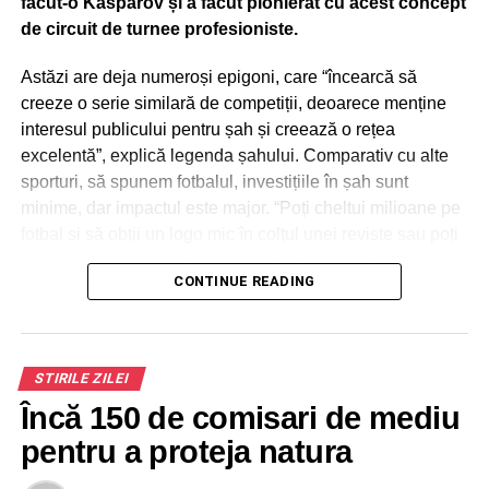
făcut-o Kasparov și a făcut pionierat cu acest concept
Util: De la 1 ianuarie se schimba sistemul pentru
de circuit de turnee profesioniste.
plățile cu cardul, mai ales online!
Astăzi are deja numeroși epigoni, care “încearcă să
creeze o serie similară de competiții, deoarece menține
interesul publicului pentru șah și creează o rețea
excelentă”, explică legenda șahului. Comparativ cu alte
sporturi, să spunem fotbalul, investițiile în șah sunt
minime, dar impactul este major. “Poți cheltui milioane pe
fotbal și să obții un logo mic în colțul unei reviste sau poți
cheltui o fracțiune din acea sumă pe șah și să obții toată
CONTINUE READING
publicitatea pe care o dorești în întreaga țară și pe
continent”, completează Kasparov.
STIRILE ZILEI
ADVERTISEMENT
Anul viitor turneul de șah fondat de Garry Kasparov,
Încă 150 de comisari de mediu
Grand Chess Tour, împlinește zece ani. Tot anul viitor se
pentru a proteja natura
fac 40 de ani de la victoria memorabilă în care Kasparov
câștiga titlul mondial la șah și devenea și cel mai longeviv