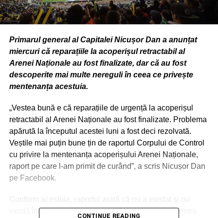
Primarul general al Capitalei Nicușor Dan a anunțat
miercuri că reparațiile la acoperișul retractabil al
Arenei Naționale au fost finalizate, dar că au fost
descoperite mai multe nereguli în ceea ce privește
mentenanța acestuia.
„Vestea bună e că reparațiile de urgență la acoperișul
retractabil al Arenei Naționale au fost finalizate. Problema
apărută la începutul acestei luni a fost deci rezolvată.
Veștile mai puțin bune țin de raportul Corpului de Control
cu privire la mentenanța acoperișului Arenei Naționale,
raport pe care l-am primit de curând”, a scris Nicușor Dan
pe Facebook.
Conform acestuia, raportul arată că nu a existat și nu
există încă un contract de mentenanță corectivă pentru
CONTINUE READING