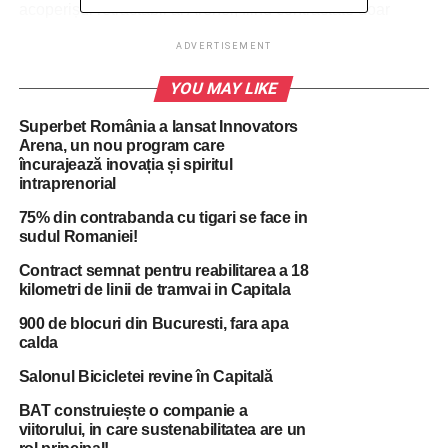
acoperișul retractabil al Arenei, fiind contractate doar
servicii de mentenanță preventivă. „Compania Municipală
ADVERTISEMENT
Tehnologia Informației București SA (cea care avea
responsabilități în gestiunea acoperișului) cunoștea încă
YOU MAY LIKE
din 12 octombrie că există defecte la acest acoperiș, dar
Superbet România a lansat Innovators
n-a obiectat la folosirea în continuare a acoperișului.
Arena, un nou program care
Acoperișul a fost operat cu încălcarea restricțiilor, inclusiv
încurajează inovația și spiritul
în condiții de ninsoare, ceea ce a dus în mod direct la
intraprenorial
avarierea lui, iar Primăria a fost nevoită să contracteze
75% din contrabanda cu tigari se face in
servicii de reparații în regim de urgență”, a mai menționat,
sudul Romaniei!
din raport, primarul general.
Contract semnat pentru reabilitarea a 18
kilometri de linii de tramvai in Capitala
ADVERTISEMENT
900 de blocuri din Bucuresti, fara apa
Acests susține că cei vinovați vor plăti și că Primăria
calda
Capitalei va contracta un serviciu de mentenanță
Salonul Bicicletei revine în Capitală
corectivă.
BAT construiește o companie a
Nicușor Dan a mai anunțat că Primăria va imputa
viitorului, in care sustenabilitatea are un