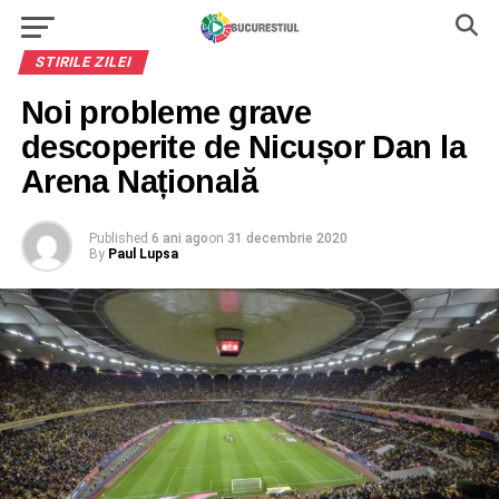
STIRILE ZILEI
Noi probleme grave
descoperite de Nicușor Dan la
Arena Națională
Published
6 ani ago
on
31 decembrie 2020
By
Paul Lupsa