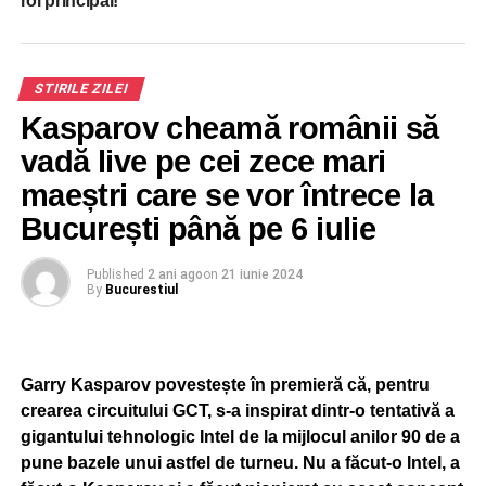
rol principal!
costurile reparației, de 217.500 lei + TVA, Companiei
Municipale Tehnologia Informației București SA.
Primarul general o acuză pe Gabriela Firea că a mințit: „Și
STIRILE ZILEI
o precizare pentru public: fostul primar Firea a mințit din
Kasparov cheamă românii să
nou, afirmând că suntem în perioada de garanție pentru
vadă live pe cei zece mari
stadion. Această garanție, care includea mecanismul
acoperișului defectat, a fost de 36 de luni, deci a expirat
maeștri care se vor întrece la
de mult timp”.
București până pe 6 iulie
Published
2 ani ago
on
21 iunie 2024
ADVERTISEMENT
By
Bucurestiul
RELATED TOPICS:
ARENA NATIONALA
PRIMARIA
PROBLEME
STADION
STIRI BUCURESTI
UP NEXT
Garry Kasparov povestește în premieră că, pentru
Nici n-au fost bine finalizate că stadioanele
crearea circuitului GCT, s-a inspirat dintr-o tentativă a
Steaua și Arcul de Triumf din Capitală au fost
gigantului tehnologic Intel de la mijlocul anilor 90 de a
închiriate
pune bazele unui astfel de turneu. Nu a făcut-o Intel, a
DON'T MISS