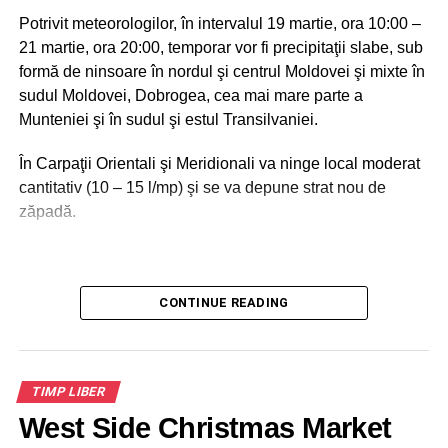
Conferința Destinații Vizionare a reprezentat inspirație de
Potrivit meteorologilor, în intervalul 19 martie, ora 10:00 –
la liderii destinațiilor de succes din România și învățarea
21 martie, ora 20:00, temporar vor fi precipitaţii slabe, sub
marketingului de destinație.
formă de ninsoare în nordul şi centrul Moldovei şi mixte în
sudul Moldovei, Dobrogea, cea mai mare parte a
Munteniei şi în sudul şi estul Transilvaniei.
ADVERTISEMENT
Seara la Ateneul Român a avut loc premierea celor mai
În Carpaţii Orientali şi Meridionali va ninge local moderat
iubite destinații, câștigătoarele Destinația Anului 2024.
cantitativ (10 – 15 l/mp) şi se va depune strat nou de
zăpadă.
Gala Destinația anului 2024 și Conferința Internațională
Destinații Vizionare a fost organizată de IOV-Institutul
pentru orașe vizionare & Destinația Anului.
ADVERTISEMENT
CONTINUE READING
ADVERTISEMENT
De asemenea, vor fi intensificări ale vântului cu rafale în
general de 40 – 50 km/h în estul, sud-estul ţării şi la
TIMP LIBER
munte, iar în cursul zilei de marţi şi în vest.
West Side Christmas Market