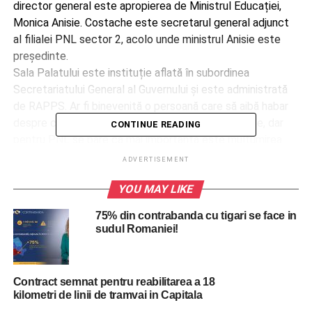
director general este apropierea de Ministrul Educației,
Monica Anisie. Costache este secretarul general adjunct
al filialei PNL sector 2, acolo unde ministrul Anisie este
președinte.
Sala Palatului este instituție aflată în subordinea
Secretariatului General al Guvernului și este administrată
de RAPPS. Ar fi binevenită o persoană care să aibă habar
despre ce presupune conducerea acestei instituție, dar
CONTINUE READING
pentru PNL se pare că mai importantă este mulțumirea
tuturor personajelor din filiale. Înainte a ajunge director
ADVERTISEMENT
general al Sălii Palatului, Costache a fost inginer Serviciul
YOU MAY LIKE
Tehnic la Administrația Piețelor sector 2.
RELATED TOPICS:
BUCURESTI
BUCURESTIUL
75% din contrabanda cu tigari se face in
CONTROVERSA
NUMIRE
PNL
PSD
SALA PALATULUI
sudul Romaniei!
SCANDAL
UP NEXT
Apocalipsa dupa Coronavirus. Zeci de mii de
Contract semnat pentru reabilitarea a 18
animale abandonate in case.
kilometri de linii de tramvai in Capitala