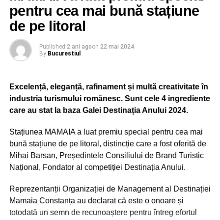
pentru cea mai bună stațiune
de pe litoral
Published
2 ani ago
on
22 mai 2024
By
Bucurestiul
Excelență, eleganță, rafinament și multă creativitate în
industria turismului românesc. Sunt cele 4 ingrediente
care au stat la baza Galei Destinația Anului 2024.
Stațiunea MAMAIA a luat premiu special pentru cea mai
bună stațiune de pe litoral, distincție care a fost oferită de
Mihai Barsan, Președintele Consiliului de Brand Turistic
Național, Fondator al competiției Destinația Anului.
Reprezentanții Organizației de Management al Destinației
Mamaia Constanța au declarat că este o onoare și
totodată un semn de recunoaștere pentru întreg efortul