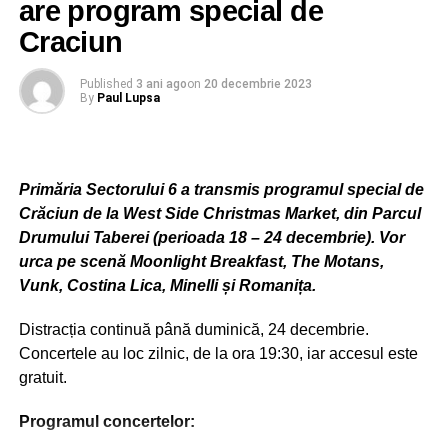
are program special de
Craciun
Published
3 ani ago
on
20 decembrie 2023
By
Paul Lupsa
Primăria Sectorului 6 a transmis programul special de
Crăciun de la West Side Christmas Market, din Parcul
Drumului Taberei (perioada 18 – 24 decembrie). Vor
urca pe scenă Moonlight Breakfast, The Motans,
Vunk, Costina Lica, Minelli și Romanița.
Distracția continuă până duminică, 24 decembrie.
Concertele au loc zilnic, de la ora 19:30, iar accesul este
gratuit.
Programul concertelor: