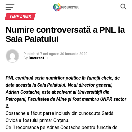
TIMP LIBER
Numire controversată a PNL la
Sala Palatului
Published
7 ani ago
on
30 ianuarie 2020
By
Bucurestiul
PNL continuă seria numirilor politice în funcții cheie, de
data aceasta la Sala Palatului. Noul director general,
Adrian Costache, este absolvent al Universității din
Petroșani, Facultatea de Mine și fost membru UNPR sector
2.
Costache a făcut parte inclusiv din cunoscuta Gardă
Civică a fostului primar Onțanu.
Ce îl recomanda pe Adrian Costache pentru funcția de