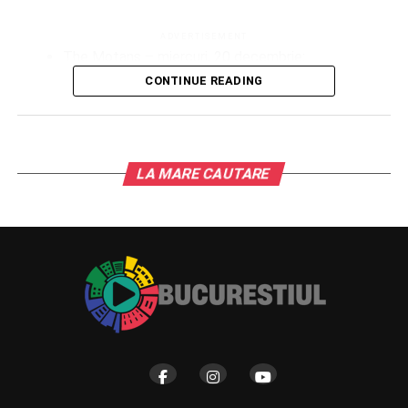
ADVERTISEMENT
The Motans – miercuri, 20 decembrie;
CONTINUE READING
Vunk – joi, 21 decembrie;
Costina Lica / Corul Universității București – vineri,
22 decembrie;
Minelli – sâmbătă, 23 decembrie;
LA MARE CAUTARE
Romanița – duminică, 24 decembrie.
Târgul de Crăciun din Parcul Drumul Taberei și toate
atracțiile vor fi deschise și în perioada Crăciunului.
Dacă ajunul îl petrecem cu Romanița, în prima zi de
Crăciun, de la ora 19.30, Irina Sârbu va susține un concert
special. Pe 26 decembrie, Olivia Addams urcă pe scena
West Side Christmas Market, de la ora 19:30. Miercuri, de
la aceeași oră, sărbătorile se încheie alături de Eva