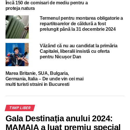
DON'T MISS
Încă 150 de comisari de mediu pentru a
Bucurestiul se bucura de vreme frumoasă în
proteja natura
mini-vacanța de Ziua Unirii Principatelor
Termenul pentru montarea obligatorie a
repartitoarelor de căldură a fost
prelungit până la 31 decembrie 2024
Văzând că nu au candidat la primăria
Capitalei, liberalii insistă cu oferta
pentru Nicușor Dan
Marea Britanie, SUA, Bulgaria,
Germania, Italia – De unde vin cei mai
multi turisti straini in Bucuresti
TIMP LIBER
Gala Destinația anului 2024:
MAMAIA a luat premiu special