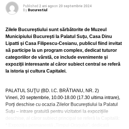
Published
2 ani ago
on
20 septembrie 2024
By
Bucurestiul
ADVERTISEMENT
„În paralel, trebuie să venim cu un proiect, de exemplu în
Zilele Bucureştiului sunt sărbătorite de Muzeul
Municipiul Bucureşti nu există un centru specializat de
Municipiului Bucureşti la Palatul Suţu, Casa Dinu
remediere, de reabilitare a adicţiilor în rândul minorllor.
Lipatti şi Casa Filipescu-Cesianu, publicul fiind invitat
Adicţia nu este o boală, nu trebuie sancţionată, nu trebuie
să participe la un program complex, dedicat tuturor
să venim cu poliţia la uşă”, a precizat el.
categoriilor de vârstă, ce include evenimente şi
Potrivit prefectului, „reacţia trebuie să fie una fermă
expoziţii interesante al căror subiect central se referă
împotriva fenomenului”. „Asta trebuie făcut, că s-a pierdut
la istoria şi cultura Capitalei.
lupta cu unii consumatori, cu unele sfere, poate că s-a
pierdut dar trebuie recâştigată încrederea în instituţiile
PALATUL SUŢU (BD. I.C. BRĂTIANU, NR. 2)
statului şi pentru asta trebuie acţionat. Nu mai trebuie să
Vineri, 20 septembrie, 10.00-18.00 (17.30 ultima intrare),
ascundem sub preş, este un flagel, este un fenomen,
Porţi deschise cu ocazia Zilelor Bucureştiului la Palatul
dacă copiii încep de la 13 ani să consume droguri şi mare
Suţu – intrare gratuită pentru vizitatori la expoziţiile
parte din părinţi, mai ales din mediile vulnerabile, nu
deschise, al căror subiect principal se referă la Capitală:
cunosc acest lucru, acei copii sunt condamnaţi”, a
* Expoziţia permanentă „Timpul Oraşului”, dedicată
completat Rareş Hopincă.