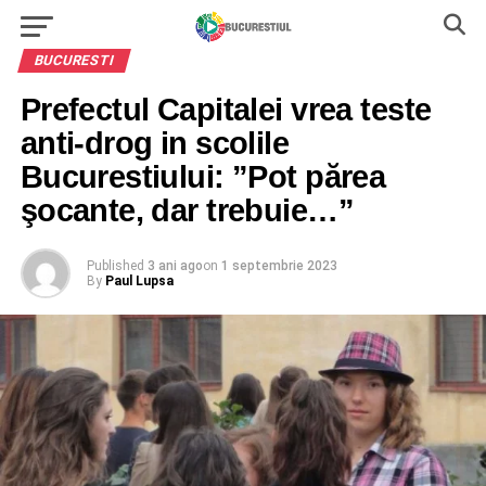
BUCURESTI
Prefectul Capitalei vrea teste
anti-drog in scolile
Bucurestiului: ”Pot părea
şocante, dar trebuie…”
Published
3 ani ago
on
1 septembrie 2023
By
Paul Lupsa