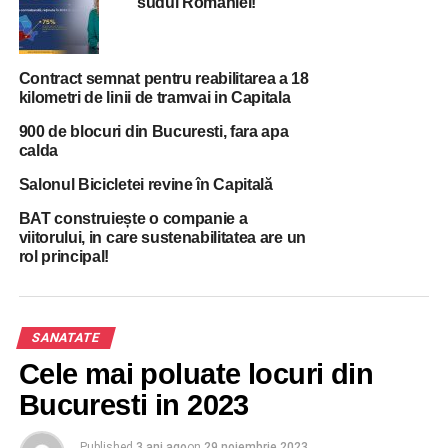
sudul Romaniei!
daca se respecta masurile si regulile impuse.
RELATED TOPICS:
ORBAN
PREMIER
SANATATE
STIREA ZILEI
STIRI BUCURESTI
Contract semnat pentru reabilitarea a 18
kilometri de linii de tramvai in Capitala
UP NEXT
900 de blocuri din Bucuresti, fara apa
Raed Arafat spune sa nu ne facem planuri de
calda
Crăciun. ”Poate la anul…”
Salonul Bicicletei revine în Capitală
DON'T MISS
N-a stat pe ganduri: Premierul Orban il zboara din
BAT construiește o companie a
functie pe prefectul Capitalei!
viitorului, in care sustenabilitatea are un
rol principal!
SANATATE
Cele mai poluate locuri din
Bucuresti in 2023
Published
3 ani ago
on
29 noiembrie 2023