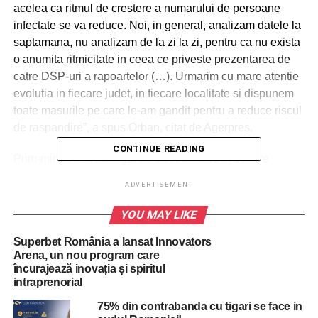
acelea ca ritmul de crestere a numarului de persoane
infectate se va reduce. Noi, in general, analizam datele la
saptamana, nu analizam de la zi la zi, pentru ca nu exista
o anumita ritmicitate in ceea ce priveste prezentarea de
catre DSP-uri a rapoartelor (…). Urmarim cu mare atentie
evolutia in fiecare judet, in fiecare localitate si dispunem
toate masurile pe care le-am gandit pentru a reduce riscul
de raspandire”, a spus Orban, citat de Agerpres.
CONTINUE READING
Prim-ministrul a adaugat ca Guvernul are in vedere
derularea unei noi proceduri de licitatie pentru achizitia de
ADVERTISEMENT
masti de protectie destinate persoanelor din categoriile
defavorizate.
YOU MAY LIKE
Superbet România a lansat Innovators
Arena, un nou program care
ADVERTISEMENT
încurajează inovația și spiritul
In ceea ce priveste organizarea alegerilor parlamentare la
intraprenorial
data stabilita, Ludovic Orban a reiterat faptul acestea „nu
reprezinta un risc suplimentar de raspandire a virusului”,
75% din contrabanda cu tigari se face in