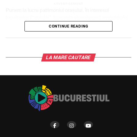
ADVERTISEMENT
Osteoarticular Foişor – proiectul “Implementarea unei
Punem la lucru patrimoniul orașului, în interesul
platforme informatice integrate pentru creşterea
locuitorilor Capitalei”, transmite viceprimarul municipiului
adresabilităţii şi interoperabilităţii”, în valoare de
București.
CONTINUE READING
6.225.376 lei (inclusiv TVA), dintre care cheltuieli
nerambursabile în valoare de 5.877.392 lei, iar contribuţia
proprie – 347.984 lei;
– Spitalul Clinic de Copii “Doctor Victor Gomoiu” –
LA MARE CAUTARE
proiectul “Îmbunătăţirea infrastructurii digitale”, în cuantum
de 5.865.655 lei (inclusiv TVA) – cheltuieli
nerambursabile;
– Spitalul Clinic de Obstetrică-Ginecologie “Prof. Dr.
Panait Sîrbu” – proiectul “Creşterea nivelului de
digitalizare”, în cuantum de 5.877.410 lei (inclusiv TVA) –
cheltuieli nerambursabile;
– Spitalul Clinic “Sfânta Maria” – proiectul “Sistem integrat
de guvernanţă a datelor”, în cuantum de 5.856.620 lei