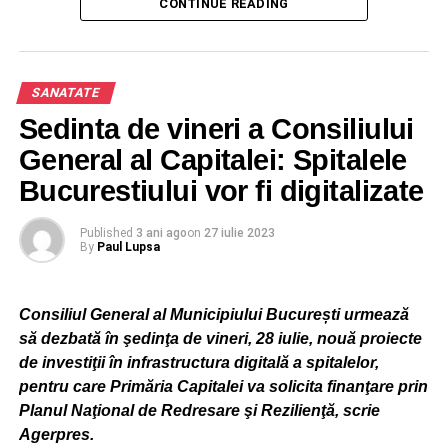
CONTINUE READING
Ministerul Mediului: Bulevardul Libertății numărul 12,
Sector 5,
SANATATE
Piața Alba Iulia: Bulevardul Unirii numărul 73,
Sedinta de vineri a Consiliului
Centrul Vechi: Strada Franceză numărul 62,
General al Capitalei: Spitalele
Bucurestiului vor fi digitalizate
Piața Revoluției,
Kaufland: Strada Sergent Năstase Pamfil numărul 2,
Published
3 ani ago
on
27 iulie 2023
By
Paul Lupsa
Bulevardul Aviatorilor 72,
Consiliul General al Municipiului București urmează
Piața Arcul de Triumf,
să dezbată în şedinţa de vineri, 28 iulie, nouă proiecte
Sky Tower: Barbu Văcărescu numărul 260,
de investiţii în infrastructura digitală a spitalelor,
pentru care Primăria Capitalei va solicita finanţare prin
Piața Presei,
Planul Naţional de Redresare şi Rezilienţă, scrie
Agerpres.