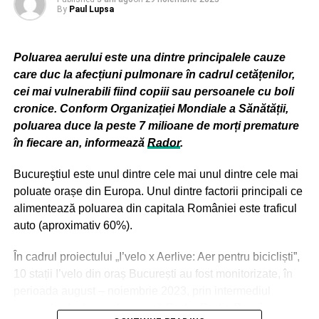
By
Paul Lupsa
Poluarea aerului este una dintre principalele cauze
care duc la afecțiuni pulmonare în cadrul cetățenilor,
cei mai vulnerabili fiind copiii sau persoanele cu boli
cronice. Conform Organizației Mondiale a Sănătății,
poluarea duce la peste 7 milioane de morți premature
în fiecare an, informează
Rador
.
Bucureştiul este unul dintre cele mai unul dintre cele mai
poluate orașe din Europa. Unul dintre factorii principali ce
alimentează poluarea din capitala României este traficul
auto (aproximativ 60%).
În cadrul proiectului „I’velo x Aerlive: Aer pentru bicicliști”,
10 stații I’velo din oraș București au fost monitorizate, în
perioada august – noiembrie 2023, prin intermediul
senzorilor Aerlive, informează Rador Radio România: