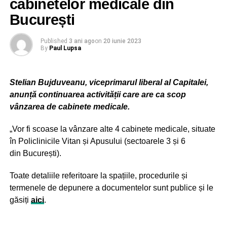
cabinetelor medicale din
cerinţelor de securitate necesare funcţionării
corespunzătoare a aplicaţiilor clinice şi non clinice şi
București
digitalizarea fluxurilor de documente”, în valoare de
6.468.434 lei, dintre care cheltuieli nerambursabile 5. 876.
Published
3 ani ago
on
20 iunie 2023
By
Paul Lupsa
234 lei (inclusiv TVA), iar contribuţia proprie a
Administraţiei Spitalelor şi Serviciilor Medicale Bucureşti
– 592.200 lei;
Stelian Bujduveanu, viceprimarul liberal al Capitalei,
anunță continuarea activității care are ca scop
– Spitalul Clinic Colentina – proiectul “Digitalizarea
vânzarea de cabinete medicale.
fluxurilor interne de documente şi a modalităţii de
interacţiune cu terţii” în cuantum de 5.876.234 lei (inclusiv
„Vor fi scoase la vânzare alte 4 cabinete medicale, situate
TVA) – cheltuieli nerambursabile;
în Policlinicile Vitan și Apusului (sectoarele 3 și 6
din București).
– Spitalul Clinic Filantropia – proiectul “Digitalizarea
activităţii” în cuantum de 5.901.186 lei (inclusiv TVA),
Toate detaliile referitoare la spațiile, procedurile și
dintre care cheltuieli nerambursabile 5.877.386 lei
termenele de depunere a documentelor sunt publice și le
(inclusiv TVA), iar contribuţia proprie – 23.800 lei (inclusiv
găsiți
aici
.
TVA);
– Spitalul Clinic de Ortopedie, Traumatologie şi TBC