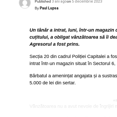
Published
3 ani ago
on
5 decembrie 2023
După ce a făcut control în perioada ianua
By
Paul Lupsa
și Protecția Animalelor (ASPA) și la Servic
de Poliție Locală și Control a Municipiului
ambele în subordinea Primăriei Capitalei,
Un tânăr a intrat, luni, într-un magazin
important, ce a favorizat desfășurarea e
cuțitului, a obligat vânzătoarea să îi de
faptul că parcela în cauză nu era împre
Agresorul a fost prins.
erau de competența poliției locale de 
Secția 20 din cadrul Poliției Capitalei a fo
Bucureștiului – n.red.)”
.
intrat într-un magazin situat în Sectorul 6
„Neîmprejmuirea parcelei de teren (private)
Bărbatul a amenințat angajata și a sustras
insalubru al zonei (aspect a cărui verifica
5.000 de lei din sertar.
de sector si a DGPLCMB), adică un câmp
sau în care își desfășura (ilegal) activita
politiile locale de sector, acestea nu sun
A
verifica câte sau dacă au fost acordate ame
Vânzătoarea nu a avut nevoie de îngrijiri m
neîmprejmuirea terenurilor private din zon