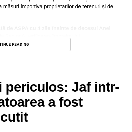
ia măsuri împortiva proprietarilor de terenuri și de
tă de ASPA cu 4 zile înainte de decesul Anei
ale Sector 6 verificarea împrejmuirii
în contextul unor câini ce ieșeau pe domeniul public
TINUE READING
DVERTISEMENT
A (Serviciul Poliția Animalelor din subordinea
 periculos: Jaf intr-
 fost informat despre existența
stânelor de oi
de
n acea zonă se află
câini agresivi
(aceeași victimă,
toarea a fost
de mai mulți câini în zona Lacul Morii, în timp ce
SPA au vizat
campanii de informare privind
cutit
 verificare la proprietarii de câini din zona
2.01.2023, la o zi după uciderea Anei Oros.