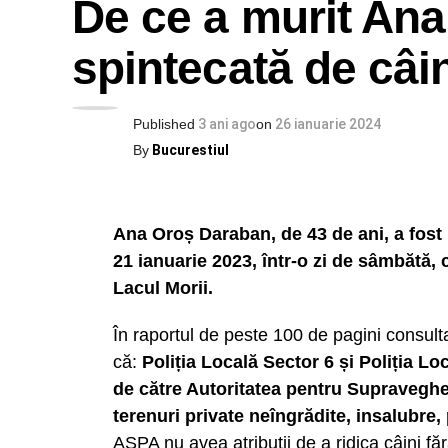
De ce a murit Ana
spintecată de câin
Published
3 ani ago
on
26 ianuarie 2024
By
Bucurestiul
Ana Oroș Daraban, de 43 de ani, a fost 
21 ianuarie 2023, într-o zi de sâmbătă, 
Lacul Morii.
În raportul de peste 100 de pagini consul
că:
Poliția Locală Sector 6 și Poliția L
de către Autoritatea pentru Supraveghe
terenuri private neîngrădite, insalubre,
ASPA nu avea atribuții de a ridica câini făr