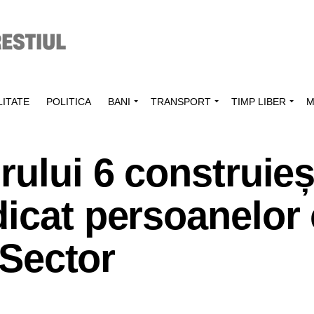
ITATE
POLITICA
BANI
TRANSPORT
TIMP LIBER
M
rului 6 construie
icat persoanelor
 Sector