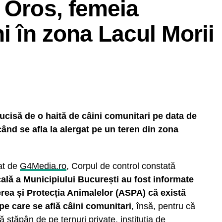
 Oros, femeia
i în zona Lacul Morii
ucisă de o haită de câini comunitari pe data de
când se afla la alergat pe un teren din zona
tat de
G4Media.ro
, Corpul de control constată
ocală a Municipiului București au fost informate
rea și Protecția Animalelor (ASPA) că există
 pe care se află câini comunitari
, însă, pentru că
ă stăpân de pe ternuri private, instituția de