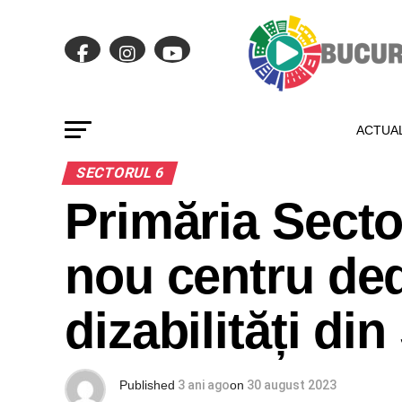
ACTUAL
SECTORUL 6
Primăria Secto
nou centru ded
dizabilități din
Published
3 ani ago
on
30 august 2023