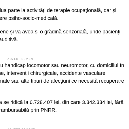
lua parte la activități de terapie ocupațională, dar și
iere psiho-socio-medicală.
pene și va avea și o grădină senzorială, unde pacienții
auditivă.
ADVERTISEMENT
ți cu handicap locomotor sau neuromotor, cu domiciliul în
e, intervenții chirurgicale, accidente vasculare
male sau alte tipuri de afecțiuni ce necesită recuperare
a se ridică la 6.728.407 lei, din care 3.342.334 lei, fără
nerambursabilă prin PNRR.