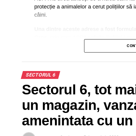
protecție a animalelor a cerut polițiilor să 
câini.
Una dintre aceste adrese a fost formula
Oroș
, prin care ASPA solicita Poliției Loc
corespunzătoare a proprietăților private, 
CON
până în zona digului Lacului Morii.
SECTORUL 6
A
De asemenea, în septembrie 2022, șeful SP
Sectorul 6, tot mai
Poliției Locale a Municipiului București) a
către ASPA, precum și despre faptul că î
un magazin, vanza
Ana Oroș fusese mușcată cu un an înanite 
se afla la alergat)
,
însă măsurile luate de 
amenintata cu un 
programele de sterilizare
iar acțiunile de
menționată au fost efectuate în data de 2