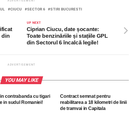
ADVERTISEMENT
IUL
CIUCU
SECTOR 6
STIRI BUCURESTI
UP NEXT
ficat
Ciprian Ciucu, date șocante:
i din
Toate benzinăriile și stațiile GPL
din Sectorul 6 încalcă legile!
ADVERTISEMENT
YOU MAY LIKE
in contrabanda cu tigari
Contract semnat pentru
e in sudul Romaniei!
reabilitarea a 18 kilometri de linii
de tramvai in Capitala