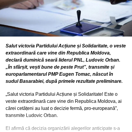
Salut victoria Partidului Acțiune și Solidaritate, o veste
extraordinară care vine din Republica Moldova,
declară duminică seară liderul PNL, Ludovic Orban.
„În sfârșit, vești bune de peste Prut”, transmite și
europarlamentarul PMP Eugen Tomac, născut în
sudul Basarabiei, după primele rezultate preliminare.
„Salut victoria Partidului Acțiune și Solidaritate! Este o
veste extraordinară care vine din Republica Moldova, ai
cărei cetățeni au luat o decizie fermă, pro-europeană”,
transmite Ludovic Orban.
El afirmă că decizia organizării alegerilor anticipate s-a