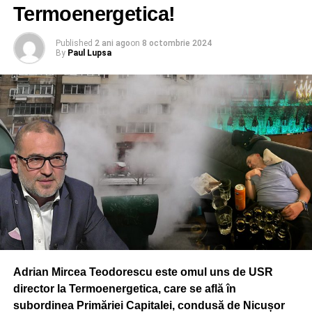
inghit putin gunoi ca sa scap…”
Termoenergetica!
DON'T MISS
Avertismentul lui Oreste pentru coalitia de
Published
2 ani ago
on
8 octombrie 2024
By
Paul Lupsa
guvernare: Maxim 6 luni…
Adrian Mircea Teodorescu este omul uns de USR
director la Termoenergetica, care se află în
subordinea Primăriei Capitalei, condusă de Nicușor