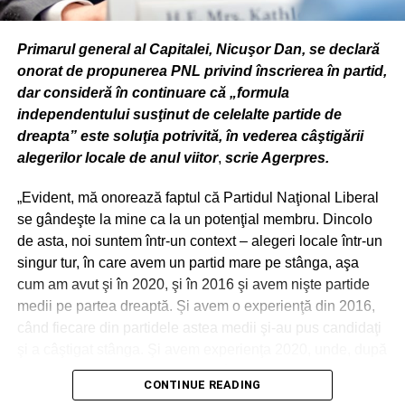
Administraţia Naţională a Penitenciarelor.
Primarul general al Capitalei, Nicuşor Dan, se declară
”Totodată, în blocul de paradă vor defila aproximativ 250
onorat de propunerea PNL privind înscrierea în partid,
de militari străini, în cadrul unor detaşamente din Belgia,
dar consideră în continuare că „formula
Franţa, Macedonia de Nord, Republica Moldova,
independentului susţinut de celelalte partide de
Luxemburg, Polonia, Portugalia, Spania, Statele Unite ale
dreapta” este soluţia potrivită, în vederea câştigării
Americii şi Ţările de Jos, precum şi militari din ţările aliate
alegerilor locale de anul viitor
,
scrie Agerpres.
contributoare la structurile NATO de pe teritoriul
României. Dispozitivul de defilare al tehnicii militare este
„Evident, mă onorează faptul că Partidul Naţional Liberal
alcătuit din circa 130 mijloace tehnice, iar dispozitivul
se gândeşte la mine ca la un potenţial membru. Dincolo
aerian cuprinde 40 de aeronave militare româneşti, dintre
de asta, noi suntem într-un context – alegeri locale într-un
care 23 de echipamente militare terestre şi aeriene sunt
singur tur, în care avem un partid mare pe stânga, aşa
ale militarilor străini participanţi”, a mai transmis
cum am avut şi în 2020, şi în 2016 şi avem nişte partide
ministerul.
medii pe partea dreaptă. Şi avem o experienţă din 2016,
când fiecare din partidele astea medii şi-au pus candidaţi
şi a câştigat stânga. Şi avem experienţa 2020, unde, după
ADVERTISEMENT
Potrivit instituţiei, după încheierea ceremoniei oficiale,
mult efort, s-a ajuns la o formulă în care au existat
CONTINUE READING
publicul prezent în Piaţa Arcului de Triumf va putea vizita
candidaţi unici şi cu o puternică presiune a publicului de