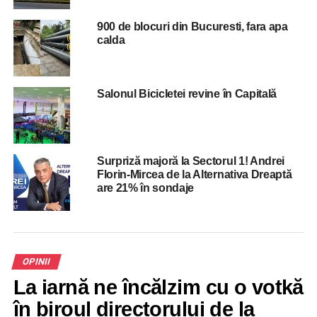
PAS – 55,1 %
900 de blocuri din Bucuresti, fara apa
calda
ADVERTISEMENT
Blocul comuniștilor și Socialiștilor 24%
Salonul Bicicletei revine în Capitală
Partidul Sor 8,1%
…….
Surpriză majoră la Sectorul 1! Andrei
Florin-Mircea de la Alternativa Dreaptă
are 21% în sondaje
ADVERTISEMENT
AUR 0,9%”, transmite Eugen Tomac.
RELATED TOPICS:
ALEGERI
MOLDOVA
ORBAN
POLITICA
STIRI BUCURESTI
OPINII
UP NEXT
La iarnă ne încălzim cu o votkă
Desi Sectorul 1 e plin de gunoaie, Tudor Chirila o
în biroul directorului de la
apara pe Clotilde Armand: ”Eu sunt dispus sa