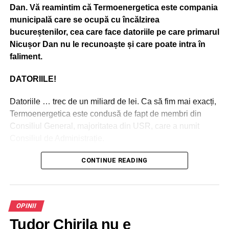
Dan. Vă reamintim că Termoenergetica este compania
municipală care se ocupă cu încălzirea
bucureștenilor, cea care face datoriile pe care primarul
Nicușor Dan nu le recunoaște și care poate intra în
faliment.
DATORIILE!
Datoriile … trec de un miliard de lei. Ca să fim mai exacți,
Termoenergetica este condusă de fapt de membri din
Consiliul General, majoritatea din USR, care a numit
Consiliul de Administrație.
CONTINUE READING
ADVERTISEMENT
În CA-ul Termoenergeticii sunt oameni de nădejde, care
au girul primarului, conduși cu mână forte de un membru
OPINII
de vază din USR, adică de Daniela Gianina Lazanu,
președinte al Consiliului de Administrație al companiei
Tudor Chirila nu e