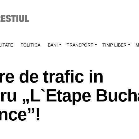
ITATE
POLITICA
BANI
TRANSPORT
TIMP LIBER
M
re de trafic in
tru „L`Etape Buch
nce”!