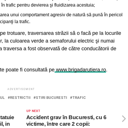
aţi în trafic pentru devierea şi fluidizarea acestuia;
ptarea unui comportament agresiv de natură să pună în pericol
cipanţi la trafic.
pe trotuare, traversarea străzii să o facă pe la locurile
, la culoarea verde a semaforului electric şi numai
 a traversa a fost observată de către conducătorii de
te poate fi consultată pe
www.brigadarutiera.ro
.
ADVERTISEMENT
IUL
RESTRICTII
STIRI BUCURESTI
TRAFIC
UP NEXT
tatuie
Accident grav în Bucuresti, cu 6
, in
victime, între care 2 copii: