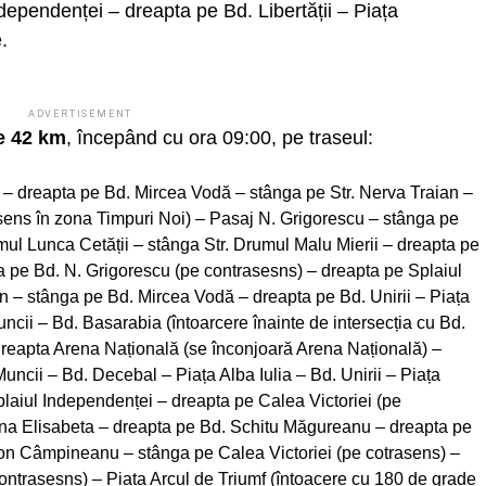
ependenței – dreapta pe Bd. Libertății – Piața
.
ADVERTISEMENT
e
42 km
, începând cu ora 09:00, pe traseul:
rii – dreapta pe Bd. Mircea Vodă – stânga pe Str. Nerva Traian –
asens în zona Timpuri Noi) – Pasaj N. Grigorescu – stânga pe
mul Lunca Cetății – stânga Str. Drumul Malu Mierii – dreapta pe
 pe Bd. N. Grigorescu (pe contrasesns) – dreapta pe Splaiul
an – stânga pe Bd. Mircea Vodă – dreapta pe Bd. Unirii – Piața
ncii – Bd. Basarabia (întoarcere înainte de intersecția cu Bd.
dreapta Arena Națională (se înconjoară Arena Națională) –
ncii – Bd. Decebal – Piața Alba Iulia – Bd. Unirii – Piața
Splaiul Independenței – dreapta pe Calea Victoriei (pe
na Elisabeta – dreapta pe Bd. Schitu Măgureanu – dreapta pe
. Ion Câmpineanu – stânga pe Calea Victoriei (pe cotrasens) –
 contrasesns) – Piața Arcul de Triumf (întoacere cu 180 de grade