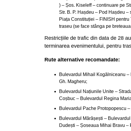
) – Șos. Kiseleff – continuare pe St
Str. B. P. Hașdeu – Pod Hașdeu – s
Piața Constituției – FINISH pentr
traseu (se face stânga pe breteaua 
Restricțiile de trafic din data de 28 
terminarea evenimentului, pentru tras
Rute alternative recomandate:
Bulevardul Mihail Kogălniceanu – P
Gh. Magheru;
Bulevardul Națiunile Unite – Stra
Coșbuc – Bulevardul Regina Maria
Bulevardul Pache Protopopescu – S
Bulevardul Mărășești – Bulevardul
Dudești – Șoseaua Mihai Bravu – 