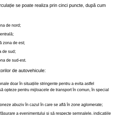
irculație se poate realiza prin cinci puncte, după cum
na de nord;
entrală;
ă zona de est;
a de sud;
na de sud-est.
rilor de autovehicule:
le doar în situațiile stringente pentru a evita astfel
să opteze pentru mijloacele de transport în comun, în special
xoneze abuziv în cazul în care se află în zone aglomerate;
făşurare a evenimentului şi să respecte semnalele, indicațiile