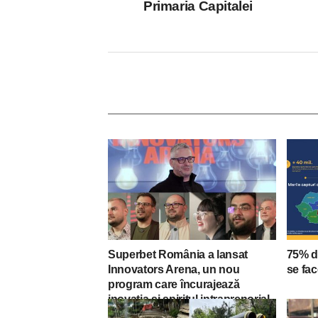
Primaria Capitalei
Superbet România a lansat
75% d
Innovators Arena, un nou
se fac
program care încurajează
inovația și spiritul intraprenorial