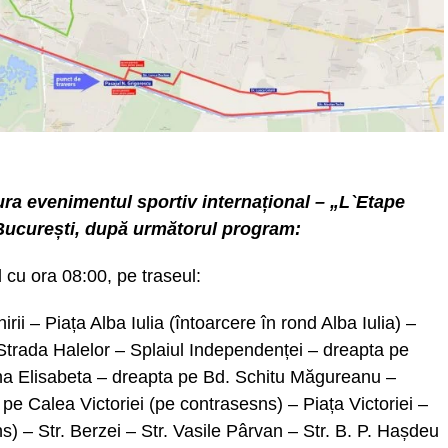
ura evenimentul sportiv internațional – „L`Etape
București, după următorul program:
cu ora 08:00, pe traseul:
nirii – Piața Alba Iulia (întoarcere în rond Alba Iulia) –
e Strada Halelor – Splaiul Independenței – dreapta pe
ina Elisabeta – dreapta pe Bd. Schitu Măgureanu –
pe Calea Victoriei (pe contrasesns) – Piața Victoriei –
s) – Str. Berzei – Str. Vasile Pârvan – Str. B. P. Hașdeu