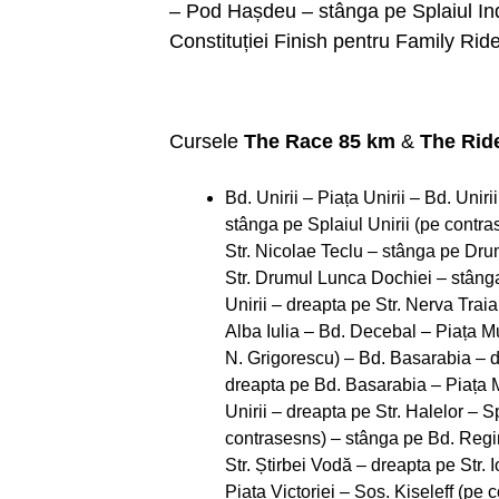
– Pod Hașdeu – stânga pe Splaiul Ind
Constituției Finish pentru Family Ride
Cursele
The Race 85 km
&
The Rid
Bd. Unirii – Piața Unirii – Bd. Uni
stânga pe Splaiul Unirii (pe contr
Str. Nicolae Teclu – stânga pe Dru
Str. Drumul Lunca Dochiei – stânga
Unirii – dreapta pe Str. Nerva Trai
Alba Iulia – Bd. Decebal – Piața Mu
N. Grigorescu) – Bd. Basarabia – 
dreapta pe Bd. Basarabia – Piața Mu
Unirii – dreapta pe Str. Halelor – 
contrasesns) – stânga pe Bd. Regi
Str. Știrbei Vodă – dreapta pe Str
Piața Victoriei – Șos. Kiseleff (pe