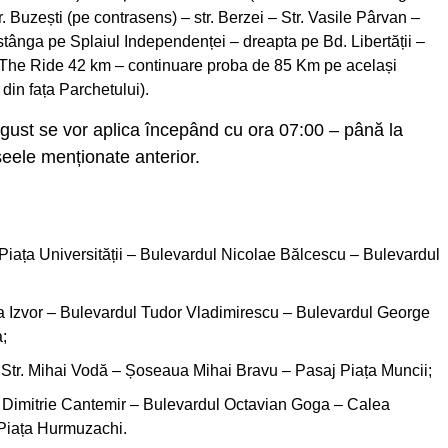
r. Buzești (pe contrasens) – str. Berzei – Str. Vasile Pârvan –
tânga pe Splaiul Independenței – dreapta pe Bd. Libertății –
u The Ride 42 km – continuare proba de 85 Km pe același
din fața Parchetului).
august se vor aplica începând cu ora 07:00 – până la
eele menționate anterior.
iața Universității – Bulevardul Nicolae Bălcescu – Bulevardul
da Izvor – Bulevardul Tudor Vladimirescu – Bulevardul George
;
tr. Mihai Vodă – Șoseaua Mihai Bravu – Pasaj Piața Muncii;
 Dimitrie Cantemir – Bulevardul Octavian Goga – Calea
Piața Hurmuzachi.