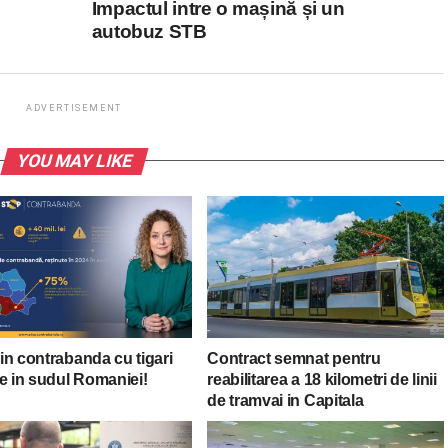
Impactul intre o mașină și un
autobuz STB
ADVERTISEMENT
YOU MAY LIKE
in contrabanda cu tigari
Contract semnat pentru
e in sudul Romaniei!
reabilitarea a 18 kilometri de linii
de tramvai in Capitala