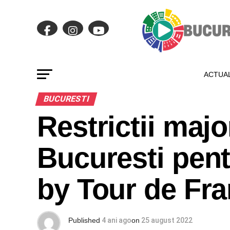
ACTUAL
BUCURESTI
Restrictii majo
Bucuresti pen
by Tour de Fra
Published
4 ani ago
on
25 august 2022