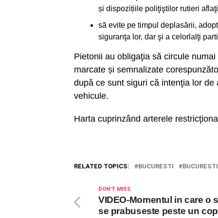
și dispozițiile poliţiştilor rutieri afl
să evite pe timpul deplasării, ado
siguranţa lor, dar şi a celorlalţi parti
Pietonii au obligaţia să circule numai 
marcate și semnalizate corespunzător
după ce sunt siguri că intenţia lor de
vehicule.
Harta cuprinzând arterele restricţiona
RELATED TOPICS:
BUCURESTI
BUCUREST
DON'T MISS
VIDEO-Momentul in care o s
se prabuseste peste un copil