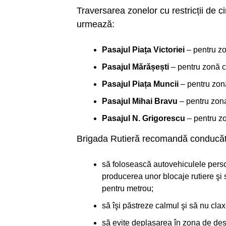
Traversarea zonelor cu restricții de c
urmează:
Pasajul Piața Victoriei
– pentru zo
Pasajul Mărășești
– pentru zonă c
Pasajul Piața Muncii
– pentru zon
Pasajul Mihai Bravu
– pentru zon
Pasajul N. Grigorescu
– pentru zo
Brigada Rutieră recomandă conducăto
să folosească autovehiculele persona
producerea unor blocaje rutiere şi 
pentru metrou;
să îşi păstreze calmul şi să nu cla
să evite deplasarea în zona de des