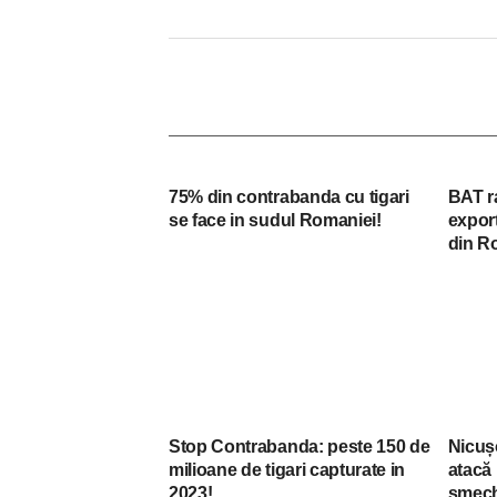
75% din contrabanda cu tigari
BAT r
se face in sudul Romaniei!
expor
din R
Stop Contrabanda: peste 150 de
Nicușo
milioane de tigari capturate in
atacă
2023!
șmech