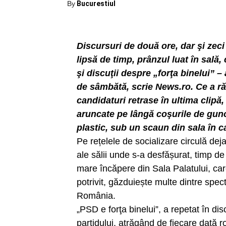
By
Bucurestiul
Discursuri de două ore, dar şi zeci
lipsă de timp, prânzul luat în sală,
şi discuţii despre „forţa binelui” 
de sâmbătă, scrie News.ro. Ce a r
candidaturi retrase în ultima clipă
aruncate pe lângă coşurile de guno
plastic, sub un scaun din sala în c
Pe rețelele de socializare circulă dej
ale sălii unde s-a desfășurat, timp d
mare încăpere din Sala Palatului, care
potrivit, găzduiește multe dintre spect
România.
„PSD e forţa binelui”, a repetat în d
partidului, atrăgând de fiecare dată 