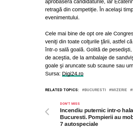
aprobaseră candidaturile, iar Ecater
retragă din competiţie. În acelaşi tim
evenimentului.
Cele mai bine de opt ore ale Congresul
veniţi din toate colţurile ţării, astfe
într-o sală goală. Golită de pesedişti, 
de aceştia, de la ambalaje de sandvişur
goale şi aruncate sub scaune sau ump
Sursa:
Digi24.ro
RELATED TOPICS:
BUCURESTI
MIZERIE
DON'T MISS
Incendiu puternic intr-o hala
Bucuresti. Pompierii au mobi
7 autospeciale