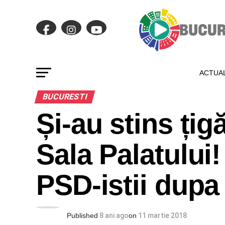
ACTUAL
BUCURESTI
Și-au stins țig
Sala Palatului!
PSD-istii dup
Published
8 ani ago
on
11 martie 2018