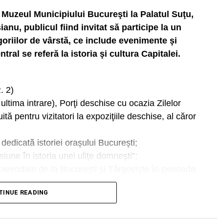
e Muzeul Municipiului Bucureşti la Palatul Suţu,
anu, publicul fiind invitat să participe la un
oriilor de vârstă, ce include evenimente şi
tral se referă la istoria şi cultura Capitalei.
. 2)
ltima intrare), Porţi deschise cu ocazia Zilelor
ită pentru vizitatori la expoziţiile deschise, al căror
dedicată istoriei oraşului Bucureşti;
siune în istoria unei uliţe domneşti”;
oievodale de la Bucureşti şi Târgovişte în perioada
TINUE READING
Trecutul medieval al Bucureştiului dintr-o