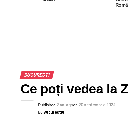
Româ
BUCURESTI
Ce poți vedea la Z
Published
2 ani ago
on
20 septembrie 2024
By
Bucurestiul