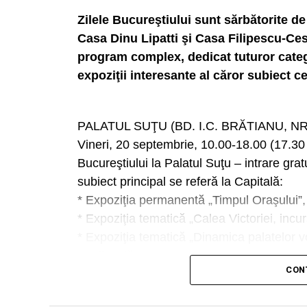
Zilele Bucureştiului sunt sărbătorite d
Casa Dinu Lipatti şi Casa Filipescu-Cesi
program complex, dedicat tuturor categ
expoziţii interesante al căror subiect cen
PALATUL SUŢU (BD. I.C. BRĂTIANU, NR
Vineri, 20 septembrie, 10.00-18.00 (17.30 u
Bucureştiului la Palatul Suţu – intrare gratu
subiect principal se referă la Capitală:
* Expoziţia permanentă „Timpul Oraşului”, 
* Expoziţia tematică „Calea Victoriei, incur
* Expoziţia tematică „Dinamica palatelor v
medievală”;
CON
* Expoziţia tematică „Arheologie digitală: 
perspectivă ceramică”;