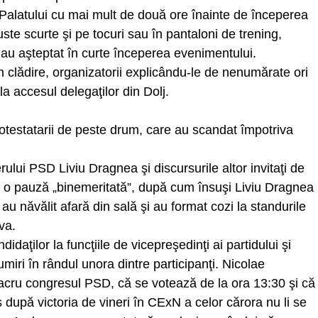
ii Palatului cu mai mult de două ore înainte de începerea
uste scurte şi pe tocuri sau în pantaloni de trening,
a au aşteptat în curte începerea evenimentului.
 în clădire, organizatorii explicându-le de nenumărate ori
la accesul delegaţilor din Dolj.
protestatarii de peste drum, care au scandat împotriva
ului PSD Liviu Dragnea şi discursurile altor invitaţi de
e o pauză „binemeritată”, după cum însuşi Liviu Dragnea
au năvălit afară din sală şi au format cozi la standurile
va.
idaţilor la funcţiile de vicepreşedinţi ai partidului şi
umiri în rândul unora dintre participanţi. Nicolae
lacru congresul PSD, că se votează de la ora 13:30 şi că
 după victoria de vineri în CExN a celor cărora nu li se