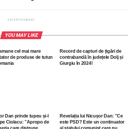
ADVERTISEMENT
YOU MAY LIKE
amane cel mai mare
Record de capturi de țigări de
tator de produse de tutun
contrabandă în județele Dolj și
omania
Giurgiu în 2024!
r Dan prinde tupeu și-l
Revelația lui Nicușor Dan: ”Ce
 pe Ciolacu: ”Apropo de
este PSD? Este un continuator
eria care distruge
al statului comunist care nu