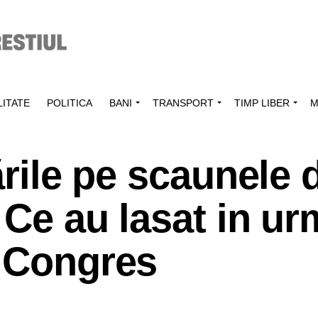
ITATE
POLITICA
BANI
TRANSPORT
TIMP LIBER
M
ările pe scaunele 
 Ce au lasat in u
a Congres