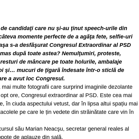
 de candidaţi care nu şi-au ţinut speech-urile din
 câteva momente perfecte de a agăţa fete, selfie-uri
– aşa s-a desfăşurat Congresul Extraordinar al PSD
ămas după toate astea? Nemulţumiri, proteste,
, resturi de mâncare pe toate holurile, ambalaje
i şi… mucuri de ţigară îndesate într-o sticlă de
are a avut loc Congresul.
a mai multe fotografii care surprind imaginile dezolante
e opt ore, Congresul extraordinar al PSD. Este cea mai
, în ciuda aspectului vetust, dar în lipsa altui spațiu mai
acolele pe care le țin vedete din străinătate care vin în
iscursul său Marian Neacşu, secretar general reales al
ropote de aplauze din sală.