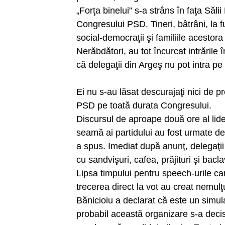
„Forţa binelui” s-a strâns în faţa Săl
Congresului PSD. Tineri, bâtrâni, la f
social-democraţii şi familiile acestor
Nerăbdători, au tot încurcat intrările
că delegaţii din Argeş nu pot intra pe 
Ei nu s-au lăsat descurajaţi nici de 
PSD pe toată durata Congresului.
Discursul de aproape două ore al lider
seamă ai partidului au fost urmate d
a spus. Imediat după anunţ, delegaţii 
cu sandvişuri, cafea, prăjituri şi bacla
Lipsa timpului pentru speech-urile cand
trecerea direct la vot au creat nemulţ
Bănicioiu a declarat că este un simu
probabil această organizare s-a decis