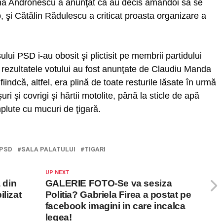
ina Andronescu a anunţat că au decis amândoi să se
p, şi Cătălin Rădulescu a criticat proasta organizare a
ui PSD i-au obosit şi plictisit pe membrii partidului
l că rezultatele votului au fost anunţate de Claudiu Manda
fiindcă, altfel, era plină de toate resturile lăsate în urmă
i şi covrigi şi hârtii motolite, până la sticle de apă
lute cu mucuri de ţigară.
PSD
SALA PALATULUI
TIGARI
UP NEXT
 din
GALERIE FOTO-Se va sesiza
lizat
Politia? Gabriela Firea a postat pe
facebook imagini in care incalca
legea!