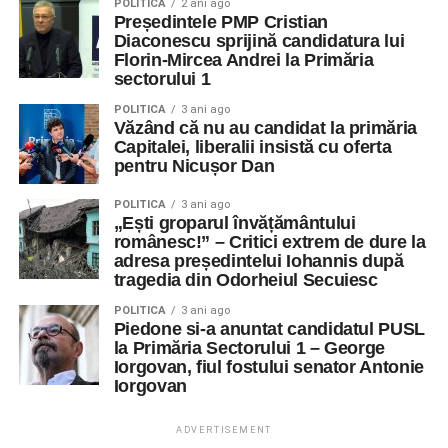
POLITICA
2 ani ago
Președintele PMP Cristian
Diaconescu sprijină candidatura lui
Florin-Mircea Andrei la Primăria
sectorului 1
POLITICA
3 ani ago
Văzând că nu au candidat la primăria
Capitalei, liberalii insistă cu oferta
pentru Nicușor Dan
POLITICA
3 ani ago
„Ești groparul învățământului
românesc!” – Critici extrem de dure la
adresa președintelui Iohannis după
tragedia din Odorheiul Secuiesc
POLITICA
3 ani ago
Piedone si-a anuntat candidatul PUSL
la Primăria Sectorului 1 – George
Iorgovan, fiul fostului senator Antonie
Iorgovan
ADVERTISEMENT