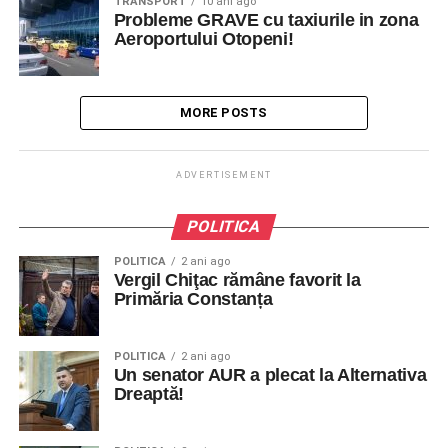
TRANSPORT
10 ani ago
Probleme GRAVE cu taxiurile in zona
Aeroportului Otopeni!
MORE POSTS
ADVERTISEMENT
POLITICA
POLITICA
2 ani ago
Vergil Chiţac rămâne favorit la
Primăria Constanța
POLITICA
2 ani ago
Un senator AUR a plecat la Alternativa
Dreaptă!