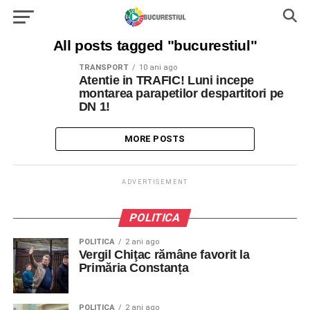
All posts tagged "bucurestiul"
TRANSPORT
10 ani ago
Atentie in TRAFIC! Luni incepe
montarea parapetilor despartitori pe
DN 1!
MORE POSTS
ADVERTISEMENT
POLITICA
POLITICA
2 ani ago
Vergil Chiţac rămâne favorit la
Primăria Constanța
POLITICA
2 ani ago