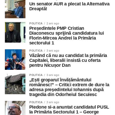
Un senator AUR a plecat la Alternativa
Dreaptă!
POLITICA
2 ani ago
Președintele PMP Cristian
Diaconescu sprijină candidatura lui
Florin-Mircea Andrei la Primăria
sectorului 1
POLITICA
3 ani ago
Văzând că nu au candidat la primăria
Capitalei, liberalii insistă cu oferta
pentru Nicușor Dan
POLITICA
3 ani ago
„Ești groparul învățământului
românesc!” – Critici extrem de dure la
adresa președintelui Iohannis după
tragedia din Odorheiul Secuiesc
POLITICA
3 ani ago
Piedone si-a anuntat candidatul PUSL
la Primăria Sectorului 1 – George