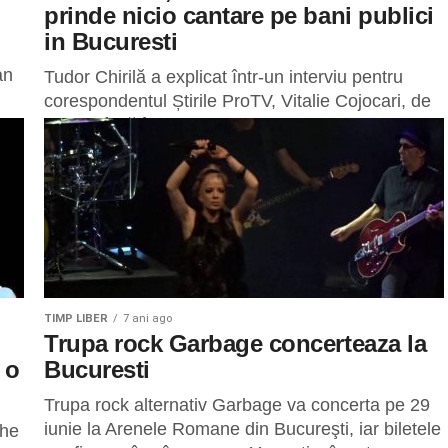
prinde nicio cantare pe bani publici
in Bucuresti
an
Tudor Chirilă a explicat într-un interviu pentru
corespondentul Știrile ProTV, Vitalie Cojocari, de
ce nu cântă în campanii electorale, la nunți sau la
botezuri. Solistul trupei Vama se...
TIMP LIBER
7 ani ago
Trupa rock Garbage concerteaza la
 o
Bucuresti
Trupa rock alternativ Garbage va concerta pe 29
iunie la Arenele Romane din Bucureşti, iar biletele
The