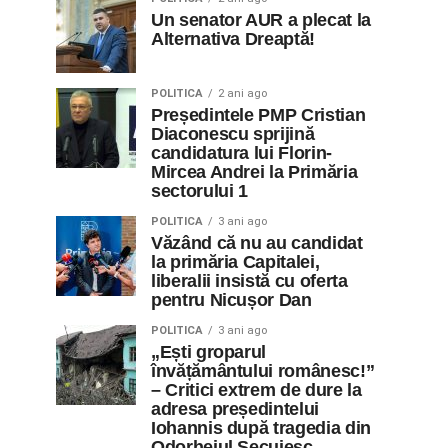
Un senator AUR a plecat la
Alternativa Dreaptă!
POLITICA
2 ani ago
Președintele PMP Cristian
Diaconescu sprijină
candidatura lui Florin-
Mircea Andrei la Primăria
sectorului 1
POLITICA
3 ani ago
Văzând că nu au candidat
la primăria Capitalei,
liberalii insistă cu oferta
pentru Nicușor Dan
POLITICA
3 ani ago
„Ești groparul
învățământului românesc!”
– Critici extrem de dure la
adresa președintelui
Iohannis după tragedia din
Odorheiul Secuiesc