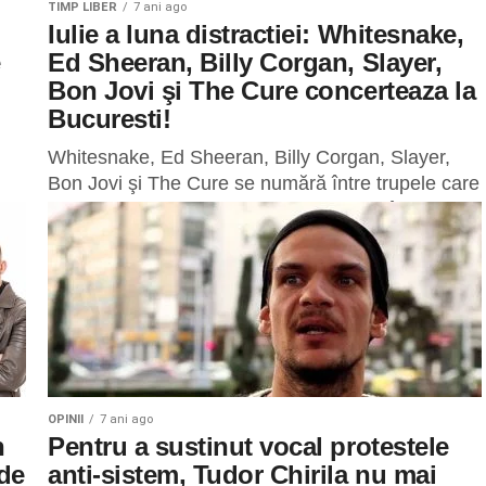
TIMP LIBER
7 ani ago
Iulie a luna distractiei: Whitesnake,
e
Ed Sheeran, Billy Corgan, Slayer,
Bon Jovi şi The Cure concerteaza la
Bucuresti!
Whitesnake, Ed Sheeran, Billy Corgan, Slayer,
Bon Jovi şi The Cure se numără între trupele care
vor concerta luna aceasta la Bucureşti, în timp ce
Jan...
OPINII
7 ani ago
n
Pentru a sustinut vocal protestele
de
anti-sistem, Tudor Chirila nu mai