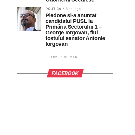
POLITICA
3 ani ago
Piedone si-a anuntat
candidatul PUSL la
Primăria Sectorului 1 –
George Iorgovan, fiul
fostului senator Antonie
Iorgovan
ADVERTISEMENT
FACEBOOK