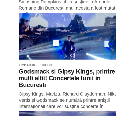
Smashing Pumpkins, îl va susţine la Arenele
Romane din Bucureşti anul acesta a fost mutat
9 iulie,...
TIMP LIBER
7 ani ago
Godsmack si Gipsy Kings, printre
multi altii! Concertele lunii in
Bucuresti
Gipsy Kings, Mariza, Richard Clayderman, Nik
Vertis şi Godsmack se numără printre artiştii
internaţionali care vor susţine concerte în
Bucureşti în luna martie, iar oferta muzicală...