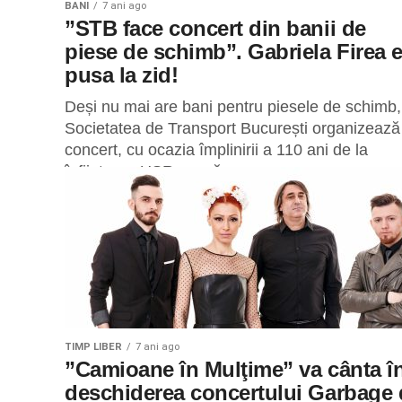
BANI
7 ani ago
”STB face concert din banii de
piese de schimb”. Gabriela Firea 
pusa la zid!
Deși nu mai are bani pentru piesele de schimb,
Societatea de Transport București organizează
concert, cu ocazia împlinirii a 110 ani de la
înființare. USR acuză...
TIMP LIBER
7 ani ago
”Camioane în Mulţime” va cânta î
deschiderea concertului Garbage 