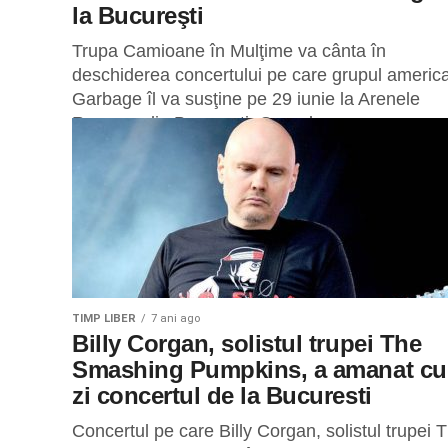
la Bucureşti
Trupa Camioane în Mulţime va cânta în
deschiderea concertului pe care grupul americ
Garbage îl va susţine pe 29 iunie la Arenele
Romane din Bucureşti. Grupul...
TIMP LIBER
7 ani ago
Billy Corgan, solistul trupei The
Smashing Pumpkins, a amanat cu
zi concertul de la Bucuresti
Concertul pe care Billy Corgan, solistul trupei 