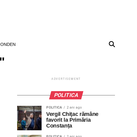
ONDEN
"
ADVERTISEMENT
POLITICA
POLITICA
2 ani ago
Vergil Chiţac rămâne
favorit la Primăria
Constanța
POLITICA
2 ani ago