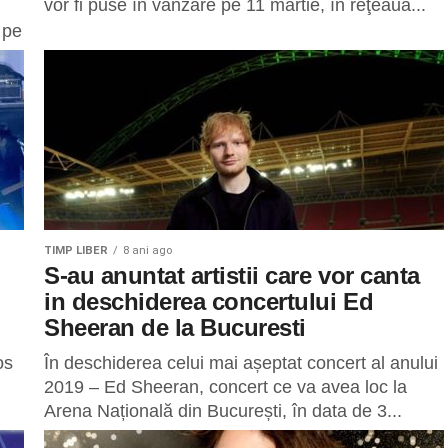
vor fi puse în vânzare pe 11 martie, în reţeaua...
 pe
TIMP LIBER
8 ani ago
S-au anuntat artistii care vor canta
in deschiderea concertului Ed
Sheeran de la Bucuresti
os
În deschiderea celui mai așeptat concert al anului
2019 – Ed Sheeran, concert ce va avea loc la
Arena Națională din București, în data de 3...