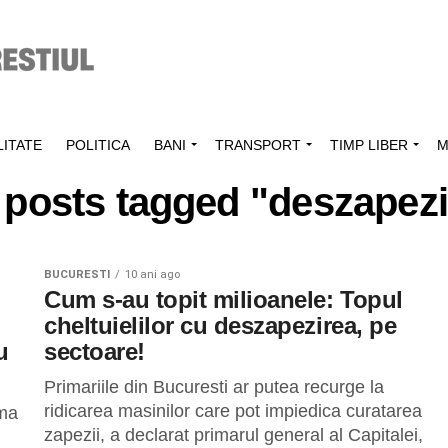
ITATE
POLITICA
BANI
TRANSPORT
TIMP LIBER
M
l posts tagged "deszapezi
BUCURESTI
10 ani ago
Cum s-au topit milioanele: Topul
cheltuielilor cu deszapezirea, pe
u
sectoare!
Primariile din Bucuresti ar putea recurge la
ridicarea masinilor care pot impiedica curatarea
ima
zapezii, a declarat primarul general al Capitalei,