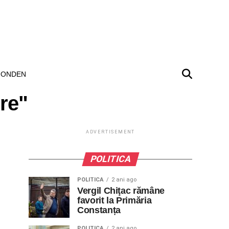
ONDEN
re"
ADVERTISEMENT
POLITICA
POLITICA
2 ani ago
Vergil Chiţac rămâne
favorit la Primăria
Constanța
POLITICA
2 ani ago