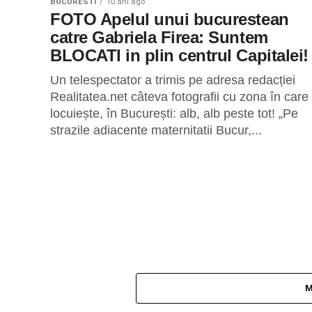
BUCURESTI
10 ani ago
FOTO Apelul unui bucurestean
catre Gabriela Firea: Suntem
BLOCATI in plin centrul Capitalei!
Un telespectator a trimis pe adresa redacției
Realitatea.net câteva fotografii cu zona în care
locuiește, în București: alb, alb peste tot! „Pe
strazile adiacente maternitatii Bucur,...
M