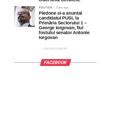
POLITICA
3 ani ago
Piedone si-a anuntat
candidatul PUSL la
Primăria Sectorului 1 –
George Iorgovan, fiul
fostului senator Antonie
Iorgovan
ADVERTISEMENT
FACEBOOK