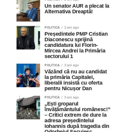
Un senator AUR a plecat la
Alternativa Dreaptă!
POLITICA
2 ani ago
Președintele PMP Cristian
Diaconescu sprijină
candidatura lui Florin-
Mircea Andrei la Primăria
sectorului 1
POLITICA
3 ani ago
Văzând că nu au candidat
la primăria Capitalei,
liberalii insistă cu oferta
pentru Nicușor Dan
POLITICA
3 ani ago
„Ești groparul
învățământului românesc!”
– Critici extrem de dure la
adresa președintelui
Iohannis după tragedia din
Odorheiul Secuiesc