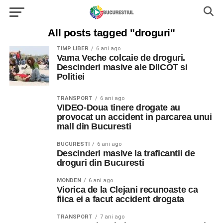
All posts tagged "droguri"
TIMP LIBER
6 ani ago
Vama Veche colcaie de droguri.
Descinderi masive ale DIICOT si
Politiei
TRANSPORT
6 ani ago
VIDEO-Doua tinere drogate au
provocat un accident in parcarea unui
mall din Bucuresti
BUCURESTI
6 ani ago
Descinderi masive la traficantii de
droguri din Bucuresti
MONDEN
6 ani ago
Viorica de la Clejani recunoaste ca
fiica ei a facut accident drogata
TRANSPORT
7 ani ago