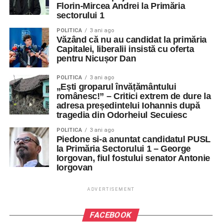
Florin-Mircea Andrei la Primăria
sectorului 1
POLITICA
3 ani ago
Văzând că nu au candidat la primăria
Capitalei, liberalii insistă cu oferta
pentru Nicușor Dan
POLITICA
3 ani ago
„Ești groparul învățământului
românesc!” – Critici extrem de dure la
adresa președintelui Iohannis după
tragedia din Odorheiul Secuiesc
POLITICA
3 ani ago
Piedone si-a anuntat candidatul PUSL
la Primăria Sectorului 1 – George
Iorgovan, fiul fostului senator Antonie
Iorgovan
ADVERTISEMENT
FACEBOOK