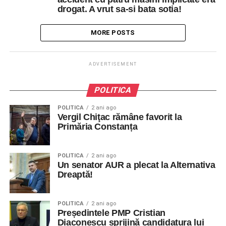
drogat. A vrut sa-si bata sotia!
MORE POSTS
ADVERTISEMENT
POLITICA
POLITICA
2 ani ago
Vergil Chiţac rămâne favorit la
Primăria Constanța
POLITICA
2 ani ago
Un senator AUR a plecat la Alternativa
Dreaptă!
POLITICA
2 ani ago
Președintele PMP Cristian
Diaconescu sprijină candidatura lui