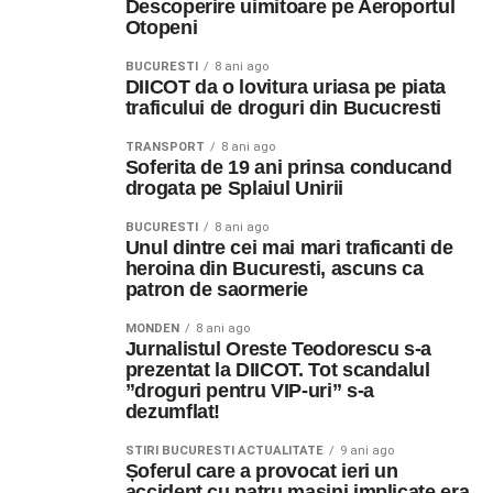
Descoperire uimitoare pe Aeroportul
Otopeni
BUCURESTI
8 ani ago
DIICOT da o lovitura uriasa pe piata
traficului de droguri din Bucucresti
TRANSPORT
8 ani ago
Soferita de 19 ani prinsa conducand
drogata pe Splaiul Unirii
BUCURESTI
8 ani ago
Unul dintre cei mai mari traficanti de
heroina din Bucuresti, ascuns ca
patron de saormerie
MONDEN
8 ani ago
Jurnalistul Oreste Teodorescu s-a
prezentat la DIICOT. Tot scandalul
”droguri pentru VIP-uri” s-a
dezumflat!
STIRI BUCURESTI ACTUALITATE
9 ani ago
Șoferul care a provocat ieri un
accident cu patru masini implicate era