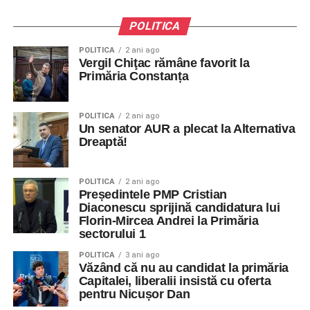
POLITICA
POLITICA
2 ani ago
Vergil Chiţac rămâne favorit la
Primăria Constanța
POLITICA
2 ani ago
Un senator AUR a plecat la Alternativa
Dreaptă!
POLITICA
2 ani ago
Președintele PMP Cristian
Diaconescu sprijină candidatura lui
Florin-Mircea Andrei la Primăria
sectorului 1
POLITICA
3 ani ago
Văzând că nu au candidat la primăria
Capitalei, liberalii insistă cu oferta
pentru Nicușor Dan