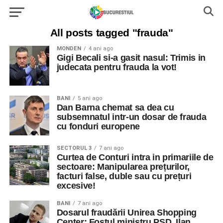
All posts tagged "frauda"
MONDEN
4 ani ago
Gigi Becali si-a gasit nasul: Trimis in
judecata pentru frauda la vot!
BANI
5 ani ago
Dan Barna chemat sa dea cu
subsemnatul intr-un dosar de frauda
cu fonduri europene
SECTORUL 3
7 ani ago
Curtea de Conturi intra in primariile de
sectoare: Manipularea prețurilor,
facturi false, duble sau cu prețuri
excesive!
BANI
7 ani ago
Dosarul fraudării Unirea Shopping
Center: Fostul ministru PSD, Ilan