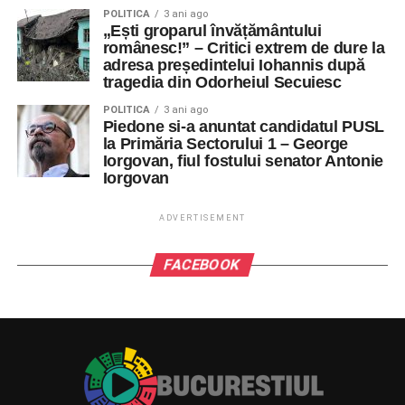
POLITICA
3 ani ago
„Ești groparul învățământului
românesc!” – Critici extrem de dure la
adresa președintelui Iohannis după
tragedia din Odorheiul Secuiesc
POLITICA
3 ani ago
Piedone si-a anuntat candidatul PUSL
la Primăria Sectorului 1 – George
Iorgovan, fiul fostului senator Antonie
Iorgovan
ADVERTISEMENT
FACEBOOK