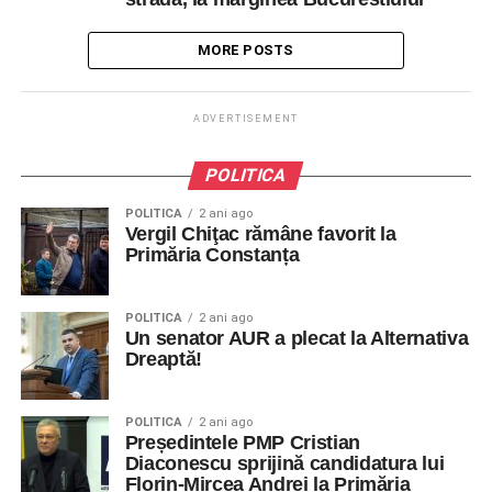
MORE POSTS
ADVERTISEMENT
POLITICA
POLITICA
2 ani ago
Vergil Chiţac rămâne favorit la
Primăria Constanța
POLITICA
2 ani ago
Un senator AUR a plecat la Alternativa
Dreaptă!
POLITICA
2 ani ago
Președintele PMP Cristian
Diaconescu sprijină candidatura lui
Florin-Mircea Andrei la Primăria