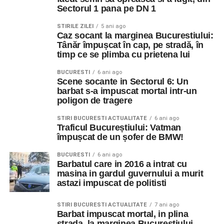
Sectorul 1 pana pe DN 1
STIRILE ZILEI
5 ani ago
Caz socant la marginea Bucurestiului:
Tânăr împușcat în cap, pe stradă, în
timp ce se plimba cu prietena lui
BUCURESTI
6 ani ago
Scene socante in Sectorul 6: Un
barbat s-a impuscat mortal intr-un
poligon de tragere
STIRI BUCURESTI ACTUALITATE
6 ani ago
Traficul Bucureștiului: Vatman
împușcat de un șofer de BMW!
BUCURESTI
6 ani ago
Barbatul care in 2016 a intrat cu
masina in gardul guvernului a murit
astazi impuscat de politisti
STIRI BUCURESTI ACTUALITATE
7 ani ago
Barbat impuscat mortal, in plina
strada, la marginea Bucurestiului