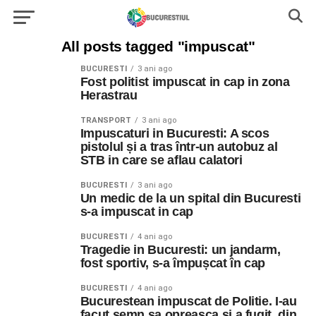
All posts tagged "impuscat"
BUCURESTI
3 ani ago
Fost politist impuscat in cap in zona
Herastrau
TRANSPORT
3 ani ago
Impuscaturi in Bucuresti: A scos
pistolul și a tras într-un autobuz al
STB in care se aflau calatori
BUCURESTI
3 ani ago
Un medic de la un spital din Bucuresti
s-a impuscat in cap
BUCURESTI
4 ani ago
Tragedie in Bucuresti: un jandarm,
fost sportiv, s-a împușcat în cap
BUCURESTI
4 ani ago
Bucurestean impuscat de Politie. I-au
facut semn sa opreasca si a fugit, din