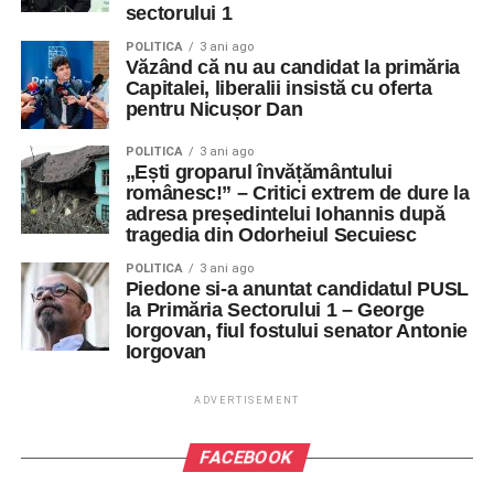
sectorului 1
POLITICA
3 ani ago
Văzând că nu au candidat la primăria
Capitalei, liberalii insistă cu oferta
pentru Nicușor Dan
POLITICA
3 ani ago
„Ești groparul învățământului
românesc!” – Critici extrem de dure la
adresa președintelui Iohannis după
tragedia din Odorheiul Secuiesc
POLITICA
3 ani ago
Piedone si-a anuntat candidatul PUSL
la Primăria Sectorului 1 – George
Iorgovan, fiul fostului senator Antonie
Iorgovan
ADVERTISEMENT
FACEBOOK