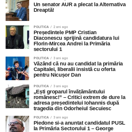
Un senator AUR a plecat la Alternativa
Dreaptă!
POLITICA
2 ani ago
Președintele PMP Cristian
Diaconescu sprijină candidatura lui
Florin-Mircea Andrei la Primăria
sectorului 1
POLITICA
3 ani ago
Văzând că nu au candidat la primăria
Capitalei, liberalii insistă cu oferta
pentru Nicușor Dan
POLITICA
3 ani ago
„Ești groparul învățământului
românesc!” – Critici extrem de dure la
adresa președintelui Iohannis după
tragedia din Odorheiul Secuiesc
POLITICA
3 ani ago
Piedone si-a anuntat candidatul PUSL
la Primăria Sectorului 1 – George