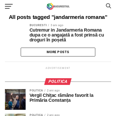
All posts tagged "jandarmeria romana"
BUCURESTI
3 ani ago
Cutremur in Jandarmeria Romana
dupa ce o angajată a fost prinsă cu
droguri în poșetă
MORE POSTS
ADVERTISEMENT
POLITICA
POLITICA
2 ani ago
Vergil Chiţac rămâne favorit la
Primăria Constanța
POLITICA
2 ani ago