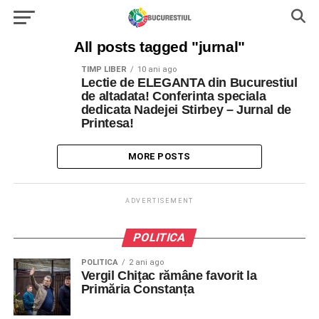
All posts tagged "jurnal"
TIMP LIBER
10 ani ago
Lectie de ELEGANTA din Bucurestiul
de altadata! Conferinta speciala
dedicata Nadejei Stirbey – Jurnal de
Printesa!
MORE POSTS
ADVERTISEMENT
POLITICA
POLITICA
2 ani ago
Vergil Chiţac rămâne favorit la
Primăria Constanța