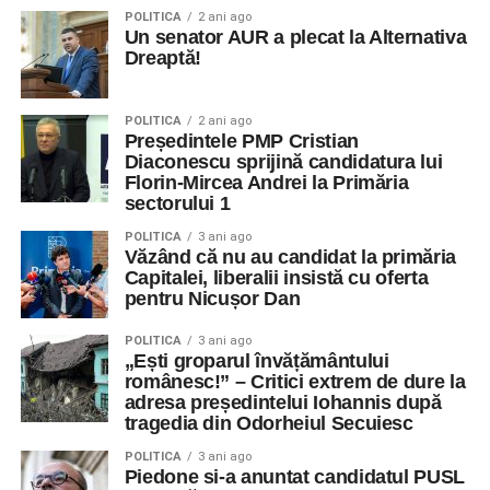
POLITICA
2 ani ago
Un senator AUR a plecat la Alternativa
Dreaptă!
POLITICA
2 ani ago
Președintele PMP Cristian
Diaconescu sprijină candidatura lui
Florin-Mircea Andrei la Primăria
sectorului 1
POLITICA
3 ani ago
Văzând că nu au candidat la primăria
Capitalei, liberalii insistă cu oferta
pentru Nicușor Dan
POLITICA
3 ani ago
„Ești groparul învățământului
românesc!” – Critici extrem de dure la
adresa președintelui Iohannis după
tragedia din Odorheiul Secuiesc
POLITICA
3 ani ago
Piedone si-a anuntat candidatul PUSL