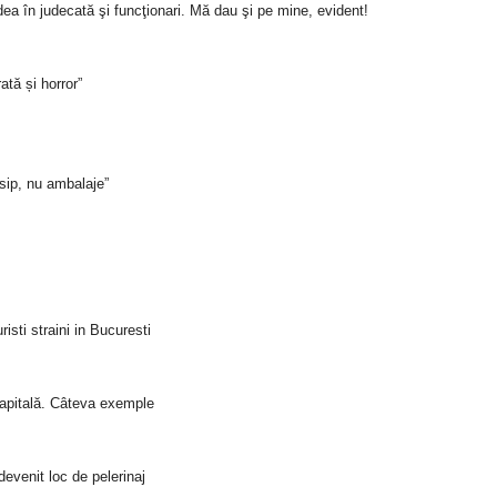
dea în judecată şi funcţionari. Mă dau şi pe mine, evident!
ată și horror”
sip, nu ambalaje”
isti straini in Bucuresti
 Capitală. Câteva exemple
evenit loc de pelerinaj