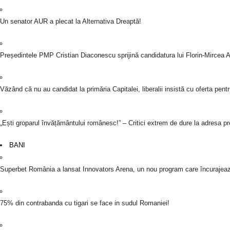
Un senator AUR a plecat la Alternativa Dreaptă!
Președintele PMP Cristian Diaconescu sprijină candidatura lui Florin-Mircea An
Văzând că nu au candidat la primăria Capitalei, liberalii insistă cu oferta pen
„Ești groparul învățământului românesc!” – Critici extrem de dure la adresa p
BANI
Superbet România a lansat Innovators Arena, un nou program care încurajează i
75% din contrabanda cu tigari se face in sudul Romaniei!