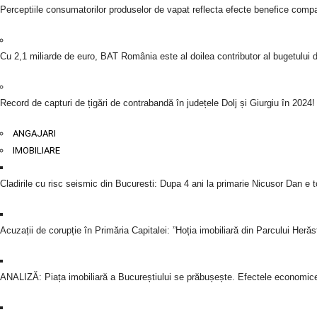
Perceptiile consumatorilor produselor de vapat reflecta efecte benefice compar
Cu 2,1 miliarde de euro, BAT România este al doilea contributor al bugetului d
Record de capturi de țigări de contrabandă în județele Dolj și Giurgiu în 2024!
ANGAJARI
IMOBILIARE
Cladirile cu risc seismic din Bucuresti: Dupa 4 ani la primarie Nicusor Dan e tot
Acuzații de corupție în Primăria Capitalei: ”Hoția imobiliară din Parcului Herăst
ANALIZĂ: Piața imobiliară a Bucureștiului se prăbușește. Efectele economic