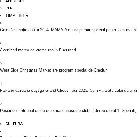
AEROPORT
CFR
TIMP LIBER
Gala Destinația anului 2024: MAMAIA a luat premiu special pentru cea mai bun
Avertizări meteo de vreme rea in Bucuresti
West Side Christmas Market are program special de Craciun
Fabiano Caruana câștigă Grand Chess Tour 2023. Cum va arăta calendarul cir
Descinderi intr-unul dintre cele mai cunoscute cluburi din Sectorul 1. Speriati,
CULTURA