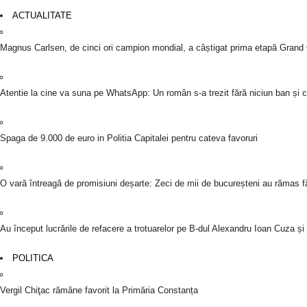
ACTUALITATE
Magnus Carlsen, de cinci ori campion mondial, a câștigat prima etapă Grand
Atentie la cine va suna pe WhatsApp: Un român s-a trezit fără niciun ban și c
Spaga de 9.000 de euro in Politia Capitalei pentru cateva favoruri
O vară întreagă de promisiuni deșarte: Zeci de mii de bucureșteni au rămas fă
Au început lucrările de refacere a trotuarelor pe B-dul Alexandru Ioan Cuza ș
POLITICA
Vergil Chiţac rămâne favorit la Primăria Constanța