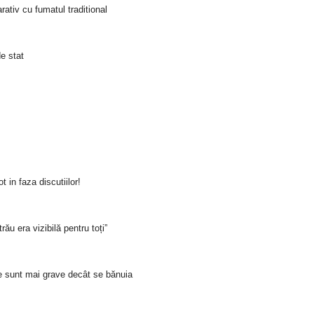
ativ cu fumatul traditional
e stat
 in faza discutiilor!
rău era vizibilă pentru toți”
e sunt mai grave decât se bănuia