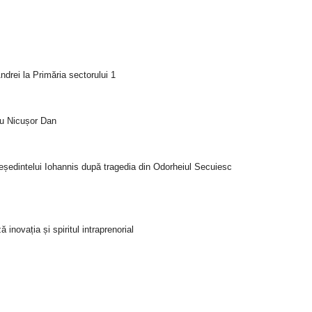
drei la Primăria sectorului 1
tru Nicușor Dan
reședintelui Iohannis după tragedia din Odorheiul Secuiesc
novația și spiritul intraprenorial