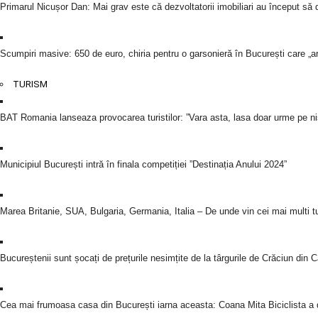
Primarul Nicușor Dan: Mai grav este că dezvoltatorii imobiliari au început să 
Scumpiri masive: 650 de euro, chiria pentru o garsonieră în București care „ar
TURISM
BAT Romania lanseaza provocarea turistilor: ”Vara asta, lasa doar urme pe ni
Municipiul București intră în finala competiției ”Destinația Anului 2024”
Marea Britanie, SUA, Bulgaria, Germania, Italia – De unde vin cei mai multi tur
Bucureștenii sunt șocați de prețurile nesimțite de la târgurile de Crăciun din
Cea mai frumoasa casa din București iarna aceasta: Coana Mita Biciclista a d