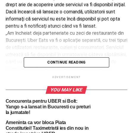
drept arie de acoperire unde serviciul va fi disponibil iniţial.
Dacă încearcă să lanseze o comandă, utilizatorii sunt
informaţi că serviciul nu este încă disponibil şi pot opta
pentru a fi notificaţi atunci când va fi lansat.
„Am încheiat deja parteneriate cu zeci de restaurante din
Bucureşti. Uber Eats va fi o aplicaţie separată, cu trei tipuri
de utilizatori: restaurante, curieri şi consumatori. Serviciul
urmează să fie disponibil în urmatoarele câteva săptămâni,
când vom anunţa şi obiectivul pentru timpul mediu de
CONTINUE READING
livrare, restaurantele partenere, tarifele şi cele mai
interesante functionalităţi ale aplicaţiei”, au precizat
ADVERTISEMENT
reprezentanţii Uber România, la
YOU MAY LIKE
solicitarea
ECONOMICA.NET
.
Concurenta pentru UBER si Bolt:
Yango s-a lansat in Bucuresti cu preturi
la jumatate!
Ameninta ca vor bloca Piata
Constitutiei! Taximetristii ies din nou in