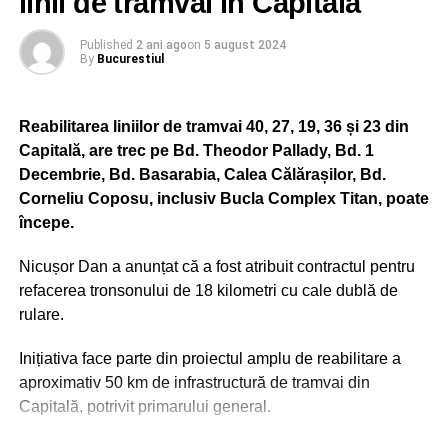
linii de tramvai in Capitala
Published
2 ani ago
on
5 august 2024
By
Bucurestiul
Reabilitarea liniilor de tramvai 40, 27, 19, 36 și 23 din
Capitală, are trec pe Bd. Theodor Pallady, Bd. 1
Decembrie, Bd. Basarabia, Calea Călărașilor, Bd.
Corneliu Coposu, inclusiv Bucla Complex Titan, poate
începe.
Nicușor Dan a anunțat că a fost atribuit contractul pentru
Uber
anunţa
, în urmă cu două luni, că va lansa în acest an
refacerea tronsonului de 18 kilometri cu cale dublă de
Eats în încă 100 de oraşe din Europa, Orientul Mijlociu şi
rulare.
Africa, după ce aplicaţia a avut un succes peste aşteptări.
Compania se pregăteşte de lansarea serviciului în
Inițiativa face parte din proiectul amplu de reabilitare a
România, Irlanda, Cehia, Ucraina, Egipt şi Kenya, precum şi
aproximativ 50 km de infrastructură de tramvai din
în 40 de oraşe din Marea Britanie şi 35 de localităţi din
Capitală, potrivit primarului general.
Franţa.