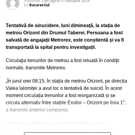
Published
3 ani ago
on
5 februarie 2024
By
Bucurestiul
ADVERTISEMENT
Pentru achiziţia celor 100 de troleibuze, Primăria
Tentativă de sinucidere, luni dimineață, la stația de
Municipiului Bucureşti a obţinut fonduri nerambursabile
metrou Orizont din Drumul Taberei. Persoana a fost
de la Administraţia Fondului pentru Mediu.
salvată de angajații Metrorex, este conștientă și va fi
transportată la spital pentru investigații.
Circulaţia trenurilor de metrou a fost reluată în condiţii
normale, transmite Metrorex.
„În jurul orei 08:15, în stația de metrou Orizont, pe direcția
Valea Ialomiței a avut loc o tentativă de suicid. În acest
moment circulația trenurilor a fost reorganizată și se
circula alternativ între stațiile Eroilor – Orizont pe linia 1”,
a transmis anterior compania.
„Personalul Metrorex a anunțat SMURD pentru
intervenție. Conform procedurilor interne, organele