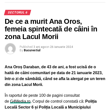
SECTORUL 6
De ce a murit Ana Oros,
femeia spintecată de câini în
zona Lacul Morii
Published
3 ani ago
on
26 ianuarie 2024
By
Bucurestiul
Ana Oroș Daraban, de 43 de ani, a fost ucisă de o
haită de câini comunitari pe data de 21 ianuarie 2023,
într-o zi de sâmbătă, când se afla la alergat pe un teren
din zona Lacul Morii.
În raportul de peste 100 de pagini consultat
de
G4Media.ro
, Corpul de control constată că:
Poliția
Locală Sector 6 și Poliția Locală a Municipiului