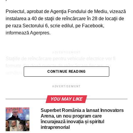
Proiectul, aprobat de Agenţia Fondului de Mediu, vizează
instalarea a 40 de staţii de reîncărcare în 28 de locaţii de
pe raza Sectorului 6, scrie edilul, pe Facebook,
informează Agerpres.
ADVERTISEMENT
Staţiile de reîncărcare pentru vehicule electrice vor fi
formate din două puncte de reîncărcare fiecare, cu
CONTINUE READING
următoarele caracteristici:
– un punct de reîncărcare permite încărcarea multi-
ADVERTISEMENT
standard în curent continuu, la o putere de 50kW;
YOU MAY LIKE
– un punct de reîncărcare permite încărcarea în curent
Superbet România a lansat Innovators
alternativ la o putere de 22 kW a vehiculelor electrice.
Arena, un nou program care
încurajează inovația și spiritul
intraprenorial