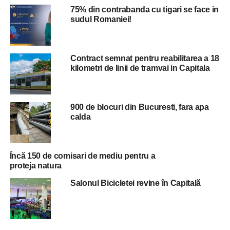
ADVERTISEMENT
75% din contrabanda cu tigari se face in
Staţia de reîncărcare va permite încărcarea simultană la
sudul Romaniei!
puterile declarate.
„Am mai depus un proiect pentru care aşteptăm să primim
finanţare pentru a monta 150 de staţii de încărcare
Contract semnat pentru reabilitarea a 18
kilometri de linii de tramvai in Capitala
inclusiv între blocuri”, menţionează Ciucu.
ADVERTISEMENT
900 de blocuri din Bucuresti, fara apa
calda
RELATED TOPICS:
BUCURESTI
BUCURESTIUL
ELECTRIC
STATIE
STIREA ZILEI
STIRI BUCURESTI
UP NEXT
Încă 150 de comisari de mediu pentru a
Primăria Sectorului 6 a dat jos 60 de construcții
proteja natura
ilegale amplasate pe domeniul public
Salonul Bicicletei revine în Capitală
DON'T MISS
Primarul Ciprian Ciucu a inaugurat noul sediu al
Serviciului Local de Evidență a Persoanelor din
Calea Giulești în Sectorul 6