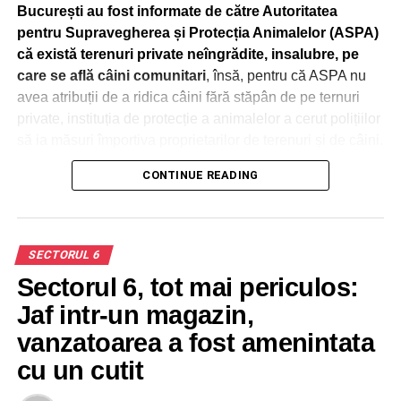
București au fost informate de către Autoritatea
pentru Supravegherea și Protecția Animalelor (ASPA)
că există terenuri private neîngrădite, insalubre, pe
care se află câini comunitari
, însă, pentru că ASPA nu
avea atribuții de a ridica câini fără stăpân de pe ternuri
private, instituția de protecție a animalelor a cerut polițiilor
să ia măsuri împortiva proprietarilor de terenuri și de câini.
CONTINUE READING
Una dintre aceste adrese a fost formulată de ASPA cu
4 zile înainte de decesul Anei Oroș
, prin care ASPA
solicita Poliției Locale Sector 6 verificarea împrejmuirii
corespunzătoare a proprietăților private, în contextul unor
SECTORUL 6
câini ce ieșeau pe domeniul public până în zona digului
Sectorul 6, tot mai periculos:
Lacului Morii.
Jaf intr-un magazin,
vanzatoarea a fost amenintata
ADVERTISEMENT
cu un cutit
De asemenea, în septembrie 2022, șeful SPA (Serviciul
Poliția Animalelor din subordinea Poliției Locale a