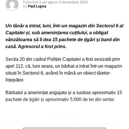
Municipiului București) a fost informat despre
Published
3 ani ago
on
5 decembrie 2023
By
Paul Lupsa
existența
stânelor de oi
de către ASPA, precum și despre
faptul că în acea zonă se află
câini agresivi
(aceeași
victimă, Ana Oroș fusese mușcată cu un an înanite de mai
Un tânăr a intrat, luni, într-un magazin din Sectorul 6 al
mulți câini în zona Lacul Morii, în timp ce se afla la
Capitalei și, sub amenințarea cuțitului, a obligat
alergat)
,
însă măsurile luate de SPA au vizat
campanii de
vânzătoarea să îi dea 15 pachete de țigări și banii din
informare privind programele de sterilizare
iar acțiunile
casă. Agresorul a fost prins.
de verificare la proprietarii de câini din zona menționată
au fost efectuate în data de 22.01.2023, la o zi după
Secția 20 din cadrul Poliției Capitalei a fost sesizată prin
uciderea Anei Oros.
apel 112, că, luni seara, un bărbat a intrat într-un magazin
situat în Sectorul 6, având în mână un obiect tăietor-
După ce a făcut control în perioada ianuarie-mai 2023, la
înțepător.
Autoritatea pentru Supravegherea și Protecția Animalelor
(ASPA) și la Serviciul Poliția Animalelor din cadrul
Bărbatul a amenințat angajata și a sustras aproximativ 15
Direcției Generale de Poliție Locală și Control a
pachete de țigări și aproximativ 5.000 de lei din sertar.
Municipiului București (SPA de la Poliția Locală
București), ambele în subordinea Primăriei Capitalei,
Corpul de control a constat că
„un factor important, ce a
ADVERTISEMENT
Vânzătoarea nu a avut nevoie de îngrijiri medicale și nici
favorizat desfășurarea evenimentului din 21 ianuarie