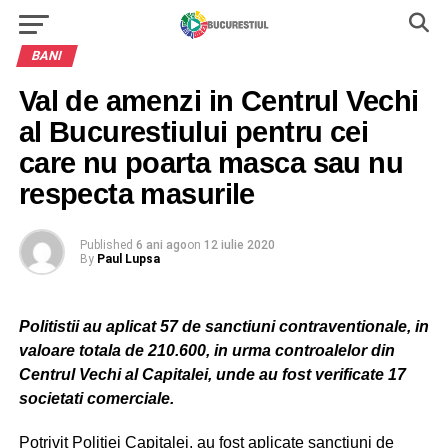
BANI
Val de amenzi in Centrul Vechi
al Bucurestiului pentru cei
care nu poarta masca sau nu
respecta masurile
Published
6 ani ago
on
12 iulie 2020
By
Paul Lupsa
Politistii au aplicat 57 de sanctiuni contraventionale, in
valoare totala de 210.600, in urma controalelor din
Centrul Vechi al Capitalei, unde au fost verificate 17
societati comerciale.
Potrivit Politiei Capitalei, au fost aplicate sanctiuni de