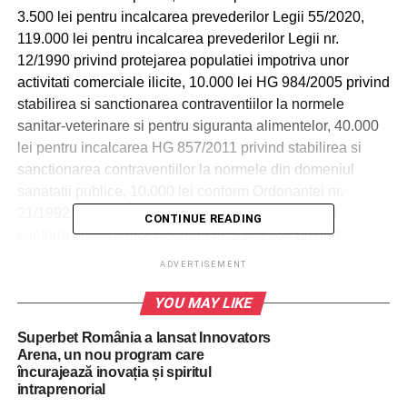
3.500 lei pentru incalcarea prevederilor Legii 55/2020,
119.000 lei pentru incalcarea prevederilor Legii nr.
12/1990 privind protejarea populatiei impotriva unor
activitati comerciale ilicite, 10.000 lei HG 984/2005 privind
stabilirea si sanctionarea contraventiilor la normele
sanitar-veterinare si pentru siguranta alimentelor, 40.000
lei pentru incalcarea HG 857/2011 privind stabilirea si
sanctionarea contraventiilor la normele din domeniul
sanatatii publice, 10.000 lei conform Ordonantei nr.
21/1992 privind protectia consumatorilor, 7.000 lei
CONTINUE READING
conform prevederilor Hotararii nr. 537/2007 privind
stabilirea si sanctionarea contraventiilor la normele de
ADVERTISEMENT
prevenire si stingere a incendiilor, 3.400 lei pentru
incalcarea prevederilor Legii nr 61/1991.
YOU MAY LIKE
Superbet România a lansat Innovators
De asemenea, au fost date amenzi de 27.000 lei conform
Arena, un nou program care
Legii nr. 38/2003 privind transportul in regim de taxi si in
încurajează inovația și spiritul
regim de inchiriere, 1.000 lei conform Legii nr. 349/2002
intraprenorial
pentru prevenirea si combaterea efectelor consumului