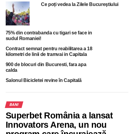
Ce poți vedea la Zilele Bucureştiului
produselor din tutun si 1.000 lei conform OUG 195 /2002,
fiind retinute si trei autorizatii taxi.
75% din contrabanda cu tigari se face in
ADVERTISEMENT
sudul Romaniei!
De asemenea, a fost confiscata cantitatea de 40 de
kilograme de materie prima de origine animala si
Contract semnat pentru reabilitarea a 18
nonanimala si s-a dispus oprirea temporara a activitatii de
kilometri de linii de tramvai in Capitala
prestari servicii in bucatarie la una dintre societati.
900 de blocuri din Bucuresti, fara apa
calda
Premierul a cerut, vineri si sambata, „controale la sange”
Salonul Bicicletei revine în Capitală
dupa ce numarul de imbolnaviri cu coronavirus a crescut
foarte mult in aceste zile.
BANI
ADVERTISEMENT
Superbet România a lansat
RELATED TOPICS:
AMENZI
BUCURESTI
STIRI
Innovators Arena, un nou
STIRI BUCURESTI
UP NEXT