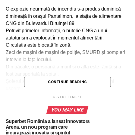
O explozie neurmată de incendiu s-a produs duminică
dimineață în orașul Pantelimon, la stația de alimentare
CNG din Bulevardul Biruinței 89.
Potrivit primelor informații, o butelie CNG a unui
autoturism a explodat în momentul alimentării.
Circulația este blocată în zonă.
Zeci de mașini de mașini de poliție, SMURD și pompieri
intervin la fața locului.
Din păcate, o persoană a murit și o alta este rănită și a
fost transportată la spital.
Șoferul autoturismului este în viață, s-a ales cu răni
CONTINUE READING
ușoare.
Angajatul stației de alimentare a murit. Acesta avea 26 de
ADVERTISEMENT
ani.
YOU MAY LIKE
Totul s-a petrecut duminică dimineață, în jurul orei 05:35
am fost solicitați să intervenim la o stație CNG din
Superbet România a lansat Innovators
localitatea Pantelimon, jud. Ilfov, a anunțat ISU Ilfov.
Arena, un nou program care
încurajează inovația și spiritul