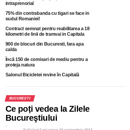
intraprenorial
75% din contrabanda cu tigari se face in
sudul Romaniei!
Contract semnat pentru reabilitarea a 18
kilometri de linii de tramvai in Capitala
900 de blocuri din Bucuresti, fara apa
calda
Încă 150 de comisari de mediu pentru a
proteja natura
Salonul Bicicletei revine în Capitală
La data de 21 mai a.c., în jurul orei 5:26, Inspectoratul de
BUCURESTI
Poliție al Județului Ilfov a fost sesizat cu privire la faptul
Ce poți vedea la Zilele
că, într-o stație de alimentare carburant GNC, din
Bucureştiului
Pantelimon, în timp ce se efectua alimentarea unui
autoturism cu GNC, butelia acestuia ar fi explodat.