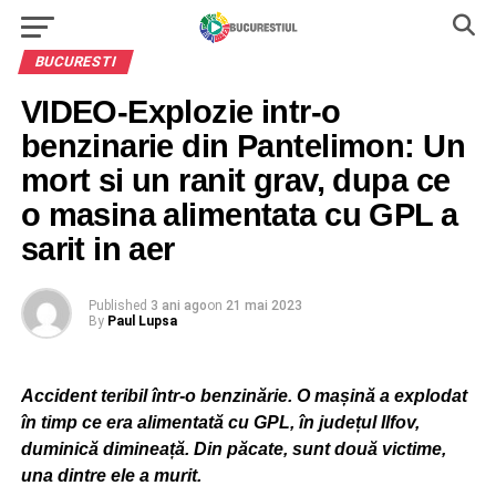
BUCURESTI
VIDEO-Explozie intr-o
benzinarie din Pantelimon: Un
mort si un ranit grav, dupa ce
o masina alimentata cu GPL a
sarit in aer
Published
3 ani ago
on
21 mai 2023
By
Paul Lupsa
Accident teribil într-o benzinărie. O mașină a explodat
în timp ce era alimentată cu GPL, în județul Ilfov,
duminică dimineață. Din păcate, sunt două victime,
una dintre ele a murit.