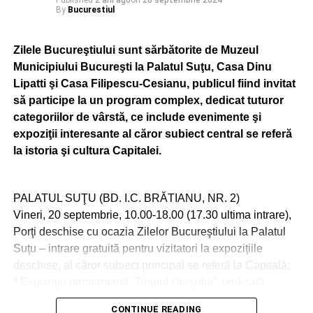
Published
2 ani ago
on
20 septembrie 2024
By
Bucurestiul
Imediat la fața locului s-au deplasat mai multe echipaje de
poliție din orașul Pantelimon și Voluntari, pompieri militari
Zilele Bucureştiului sunt sărbătorite de Muzeul
și SMURD, pentru efectuarea activităților din competență.
Municipiului Bucureşti la Palatul Suţu, Casa Dinu
Lipatti şi Casa Filipescu-Cesianu, publicul fiind invitat
ADVERTISEMENT
să participe la un program complex, dedicat tuturor
Au fost luate măsuri de delimitare și conservare a locului
categoriilor de vârstă, ce include evenimente şi
faptei.
expoziţii interesante al căror subiect central se referă
la istoria şi cultura Capitalei.
În cauză a rezultat rănirea șoferului autoturismului, un
bărbat de 42 de ani, precum și decesul operatorului
stației GNC, un bărbat, în vârstă de 26 de ani.
PALATUL SUŢU (BD. I.C. BRĂTIANU, NR. 2)
Vineri, 20 septembrie, 10.00-18.00 (17.30 ultima intrare),
La fața locului s-a prezentat un echipaj din cadrul
Porţi deschise cu ocazia Zilelor Bucureştiului la Palatul
Serviciului de Medicină Legală Ilfov, care a ridicat trupul
Suţu – intrare gratuită pentru vizitatori la expoziţiile
neînsuflețit.
deschise, al căror subiect principal se referă la Capitală:
* Expoziţia permanentă „Timpul Oraşului”, dedicată
istoriei oraşului Bucureşti;
ADVERTISEMENT
CONTINUE READING