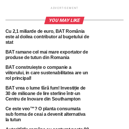
ADVERTISEMENT
ADVERTISEMENT
YOU MAY LIKE
De la 1 aprilie 2023, BAT România a devenit centrul de
coordonare al Ariei Europa de Sud Est din cadrul
Cu 2,1 miliarde de euro, BAT România
companiei, iar echipa de la București coordonează
este al doilea contributor al bugetului de
stat
business-ul BAT în România și în alte 12 țări din regiune.
Alături de România, BAT a primit certificarea Top
BAT ramane cel mai mare exportator de
Employer în alte 3 țări din această Arie: Italia, Turcia și
produse de tutun din Romania
Serbia, o recunoaștere care confirmă angajamentul BAT
BAT construiește o companie a
pentru dezvoltarea unei culturi organizaționale bazate pe
viitorului, in care sustenabilitatea are un
valori, diversitate și dezvoltare continuă.
rol principal!
BAT vrea o lume fără fum! Investiție de
BAT este una dintre cele cincisprezece companii care au
30 de milioane de lire sterline într-un
primit certificarea Global Top Employer în 2024, pe baza
Centru de Inovare din Southampton
unei evaluări ample a practicilor în domeniul strategiei de
Ce este veo™? O planta consumata
resurse umane și dezvoltarea profesională, mediul de
sub forma de ceai a devenit alternativa
lucru, învățare, diversitate și incluziune și bunăstarea
la tutun
angajaților.