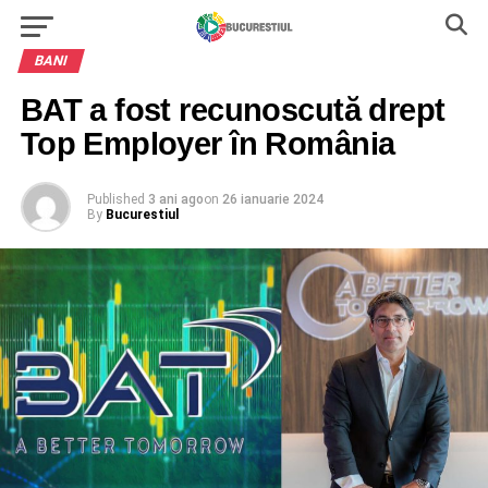
BANI
BAT a fost recunoscută drept
Top Employer în România
Published
3 ani ago
on
26 ianuarie 2024
By
Bucurestiul