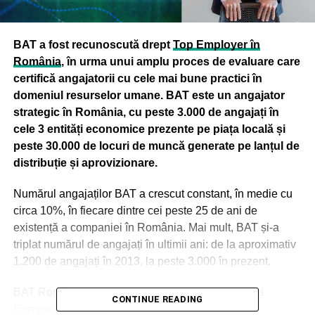
BAT a fost recunoscută drept
Top Employer în
România
, în urma unui amplu proces de evaluare care
certifică angajatorii cu cele mai bune practici în
domeniul resurselor umane. BAT este un angajator
strategic în România, cu peste 3.000 de angajați în
cele 3 entități economice prezente pe piața locală și
peste 30.000 de locuri de muncă generate pe lanțul de
distribuție și aprovizionare.
Numărul angajaților BAT a crescut constant, în medie cu
circa 10%, în fiecare dintre cei peste 25 de ani de
existență a companiei în România. Mai mult, BAT și-a
triplat numărul de angajați în ultimii ani: de la aproximativ
1.200 de angajați în 2013, la peste 3.000 în prezent.
BAT România coordonează toată acticvitatea Ariei
CONTINUE READING
Europa de Sud Est