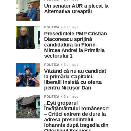
Un senator AUR a plecat la
Alternativa Dreaptă!
POLITICA
2 ani ago
Președintele PMP Cristian
Diaconescu sprijină
candidatura lui Florin-
Mircea Andrei la Primăria
sectorului 1
POLITICA
3 ani ago
Văzând că nu au candidat
la primăria Capitalei,
liberalii insistă cu oferta
pentru Nicușor Dan
POLITICA
3 ani ago
„Ești groparul
învățământului românesc!”
– Critici extrem de dure la
adresa președintelui
Iohannis după tragedia din
Odorheiul Secuiesc