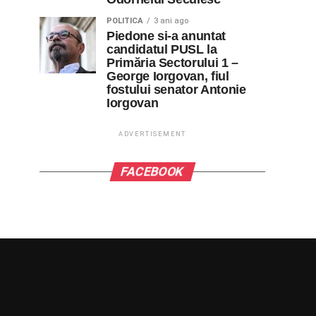
POLITICA
3 ani ago
Piedone si-a anuntat
candidatul PUSL la
Primăria Sectorului 1 –
George Iorgovan, fiul
fostului senator Antonie
Iorgovan
ADVERTISEMENT
FACEBOOK