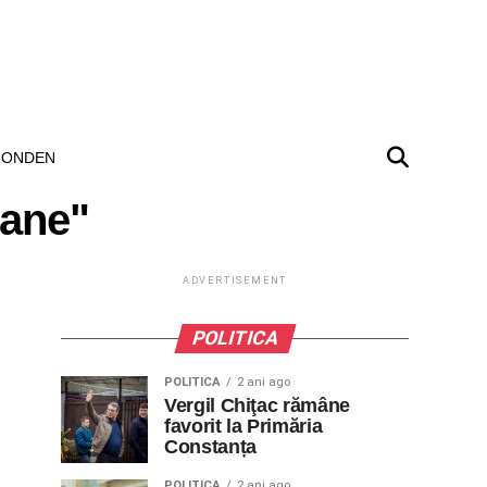
ONDEN
mane"
ADVERTISEMENT
POLITICA
POLITICA
2 ani ago
Vergil Chiţac rămâne
favorit la Primăria
Constanța
POLITICA
2 ani ago