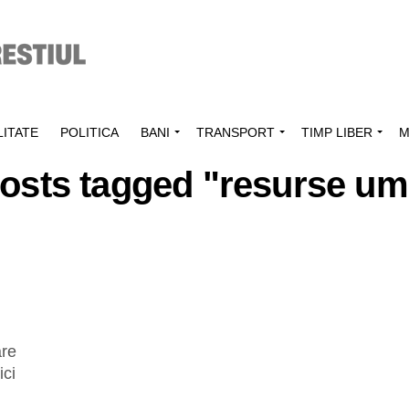
ITATE
POLITICA
BANI
TRANSPORT
TIMP LIBER
M
posts tagged "resurse u
are
ici