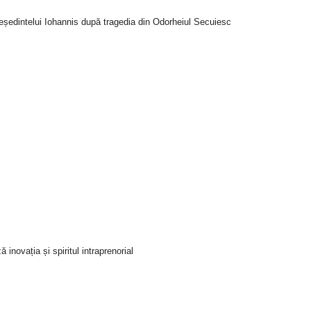
reședintelui Iohannis după tragedia din Odorheiul Secuiesc
novația și spiritul intraprenorial