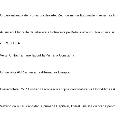
O vară întreagă de promisiuni deșarte: Zeci de mii de bucureșteni au rămas fă
Au început lucrările de refacere a trotuarelor pe B-dul Alexandru Ioan Cuza ș
POLITICA
Vergil Chiţac rămâne favorit la Primăria Constanța
Un senator AUR a plecat la Alternativa Dreaptă!
Președintele PMP Cristian Diaconescu sprijină candidatura lui Florin-Mircea An
Văzând că nu au candidat la primăria Capitalei, liberalii insistă cu oferta pen