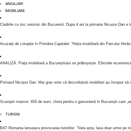
ANGAJARI
IMOBILIARE
Cladirile cu risc seismic din Bucuresti: Dupa 4 ani la primarie Nicusor Dan e tot
Acuzații de corupție în Primăria Capitalei: ”Hoția imobiliară din Parcului Herăst
ANALIZĂ: Piața imobiliară a Bucureștiului se prăbușește. Efectele economic
Primarul Nicușor Dan: Mai grav este că dezvoltatorii imobiliari au început să 
Scumpiri masive: 650 de euro, chiria pentru o garsonieră în București care „ar
TURISM
BAT Romania lanseaza provocarea turistilor: ”Vara asta, lasa doar urme pe ni