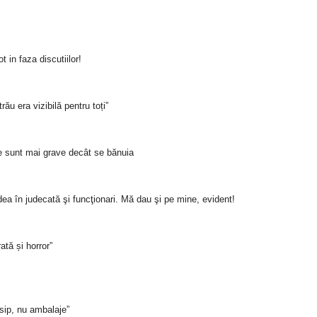
 in faza discutiilor!
rău era vizibilă pentru toți”
e sunt mai grave decât se bănuia
dea în judecată şi funcţionari. Mă dau şi pe mine, evident!
ată și horror”
sip, nu ambalaje”