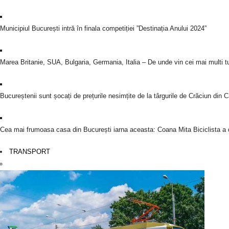
Municipiul București intră în finala competiției ”Destinația Anului 2024”
Marea Britanie, SUA, Bulgaria, Germania, Italia – De unde vin cei mai multi tur
Bucureștenii sunt șocați de prețurile nesimțite de la târgurile de Crăciun din
Cea mai frumoasa casa din București iarna aceasta: Coana Mita Biciclista a d
TRANSPORT