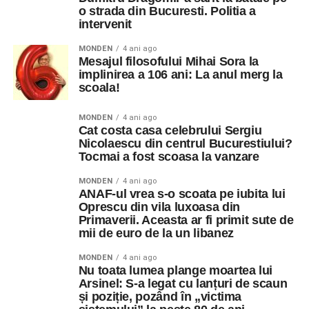
o strada din Bucuresti. Politia a
intervenit
MONDEN
4 ani ago
Mesajul filosofului Mihai Sora la
implinirea a 106 ani: La anul merg la
scoala!
MONDEN
4 ani ago
Cat costa casa celebrului Sergiu
Nicolaescu din centrul Bucurestiului?
Tocmai a fost scoasa la vanzare
MONDEN
4 ani ago
ANAF-ul vrea s-o scoata pe iubita lui
Oprescu din vila luxoasa din
Primaverii. Aceasta ar fi primit sute de
mii de euro de la un libanez
MONDEN
4 ani ago
Nu toata lumea plange moartea lui
Arsinel: S-a legat cu lanțuri de scaun
și poziție, pozând în „victima