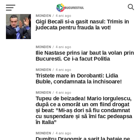
MONDEN
4 ani ago
Gigi Becali si-a gasit nasul: Trimis in
judecata pentru frauda la vot!
MONDEN
4 ani ago
Ilie Nastase prins iar baut la volan prin
Bucuresti. Ce i-a facut Politia
MONDEN
4 ani ago
Tristete mare in Dorobanti: Lidia
Buble, condamnata la inchisoare!
MONDEN
4 ani ago
Tupeu de beizadea! Mario Iorgulescu,
după ce a omorât un om fiind drogat
și beat: ”Mi-aș dori să fiu condamnat
cu suspendare și să îmi fac pedeapsa
în Italia”
MONDEN
4 ani ago
Dumitru Dragomir a sarit la bataie pe