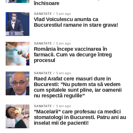
închisoare
SANATATE
5 ani ago
Vlad Voiculescu anunta ca
Bucurestiul ramane in stare grava!
SANATATE
5 ani ago
România începe vaccinarea în
farmacii. Cum va decurge întreg
procesul
SANATATE
5 ani ago
Raed Arafat cere masuri dure in
Bucuresti: ”Nu putem sta să vedem
cum spitalele sunt pline, iar oamenii
nu respectă regulile”
SANATATE
5 ani ago
”Macelarii” care profesau ca medici
stomatologi in Bucuresti. Patru ani au
inselat mii de pacienti!