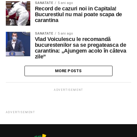
SANATATE
5 ani ago
Record de cazuri noi in Capitala!
Bucurestiul nu mai poate scapa de
carantina
SANATATE
5 ani ago
Vlad Voiculescu le recomandă
bucurestenilor sa se pregateasca de
carantina: „Ajungem acolo în câteva
zile”
MORE POSTS
ADVERTISEMENT
ADVERTISEMENT