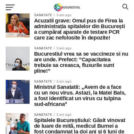
SANATATE
5 ani ago
Acuzatii grave: Omul pus de Firea la
administrația spitalelor din București
a cumpărat aparate de testare PCR
care zac nefolosite în depozite!
SANATATE
5 ani ago
Bucurestiul vrea sa se vaccineze si nu
are unde. Prefect: ”Capacitatea
trebuie sa creasca, fluxurile sunt
pline!”
SANATATE
5 ani ago
Ministrul Sanatatii: „Avem de a face
cu un nou virus. Astazi, la Matei Bals,
a fost identificat un virus cu tulpina
sud-africana”
SANATATE
5 ani ago
Spitalele Bucureștiului: Găsit vinovat
de luare de mită, medicul Burnei a
fost condamnat la doi ani și 6 luni de