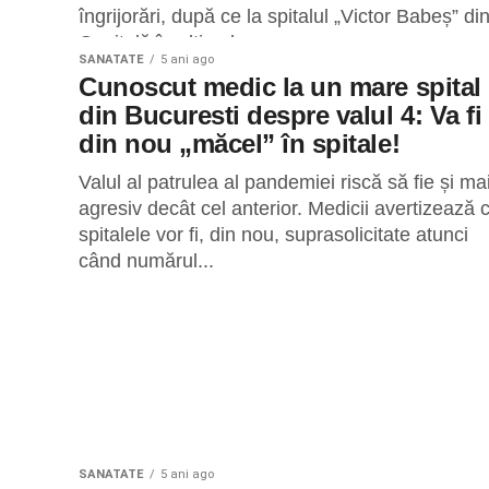
îngrijorări, după ce la spitalul „Victor Babeș” di
Capitală în ultimele...
SANATATE
5 ani ago
Cunoscut medic la un mare spital
din Bucuresti despre valul 4: Va fi
din nou „măcel” în spitale!
Valul al patrulea al pandemiei riscă să fie și ma
agresiv decât cel anterior. Medicii avertizează 
spitalele vor fi, din nou, suprasolicitate atunci
când numărul...
SANATATE
5 ani ago