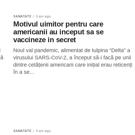
n
SANATATE
5 ani ago
Motivul uimitor pentru care
americanii au inceput sa se
vaccineze in secret
i
Noul val pandemic, alimentat de tulpina “Delta” a
că
virusului SARS-CoV-2, a început să-i facă pe unii
dintre cetățenii americani care inițial erau reticenți
în a se...
SANATATE
5 ani ago