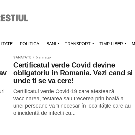
ITATE
POLITICA
BANI
TRANSPORT
TIMP LIBER
M
SANATATE
5 ani ago
Certificatul verde Covid devine
rav
obligatoriu in Romania. Vezi cand si
unde ti se va cere!
ri
Certificatul verde Covid-19 care atestează
vaccinarea, testarea sau trecerea prin boală a
unei persoane va fi necesar în localitățile care au
o incidență de infecții cu...