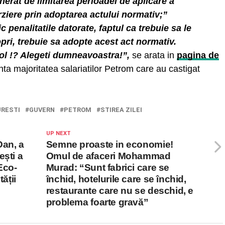
nerat de limitarea perioadei de aplicare a
arziere prin adoptarea actului normativ;”
penalitatile datorate, faptul ca trebuie sa le
opri, trebuie sa adopte acest act normativ.
l !? Alegeti dumneavoastra!”,
se arata in
pagina de
ta majoritatea salariatilor Petrom care au castigat
RESTI
GUVERN
PETROM
STIREA ZILEI
UP NEXT
Dan, a
Semne proaste in economie!
ești a
Omul de afaceri Mohammad
Eco-
Murad: “Sunt fabrici care se
ății
închid, hotelurile care se închid,
restaurante care nu se deschid, e
problema foarte gravă”