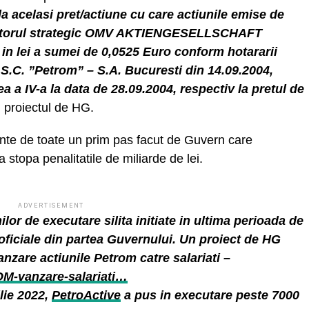
la acelasi pret/actiune cu care actiunile emise de
estitorul strategic OMV AKTIENGESELLSCHAFT
 in lei a sumei de 0,0525 Euro conform hotararii
S.C. ”Petrom” – S.A. Bucuresti din 14.09.2004,
ea a IV-a la data de 28.09.2004, respectiv la pretul de
 proiectul de HG.
nte de toate un prim pas facut de Guvern care
 stopa penalitatile de miliarde de lei.
ADVERTISEMENT
lor de executare silita initiate in ultima perioada de
i oficiale din partea Guvernului. Un proiect de HG
vanzare actiunile Petrom catre salariati –
OM-vanzare-salariati…
lie 2022,
PetroActive
a pus in executare peste 7000