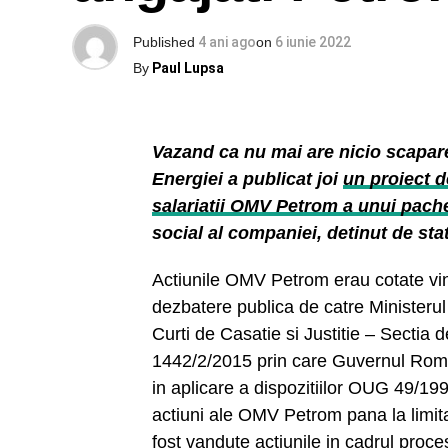
Published
4 ani ago
on
6 iunie 2022
By
Paul Lupsa
Vazand ca nu mai are nicio scapare
Energiei a publicat joi
un proiect d
salariatii OMV Petrom a unui pache
social al companiei, detinut de stat
Actiunile OMV Petrom erau cotate vine
dezbatere publica de catre Ministerul 
Curti de Casatie si Justitie – Sectia d
1442/2/2015 prin care Guvernul Roman
in aplicare a dispozitiilor OUG 49/19
actiuni ale OMV Petrom pana la limita 
fost vandute actiunile in cadrul proces