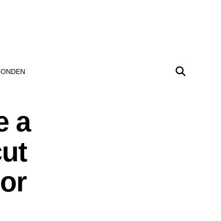
ONDEN
e a
cut
lor