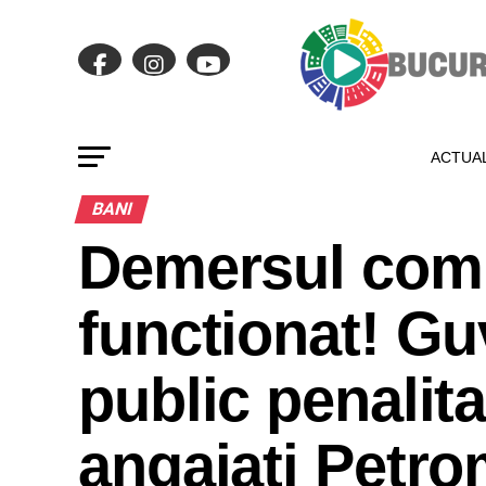
ACTUAL
BANI
Demersul comp
functionat! Gu
public penalita
angajati Petr