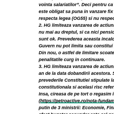
vointa salariatilor”. Deci pentru c
este obligat sa puna in vanzare fi
respecta legea (OG55) si nu respec
2. HG limiteaza vanzarea de actiuni
nu mai au dreptul, si ca nici pensi
sunt ok. Prevederea aceasta incalca
Guvern nu pot limita sau constitui 
Din nou, o astfel de limitare scoate
penalitatile curg in continuare.
3. HG limiteaza vanzarea de actiuni
an de la data dobandirii acestora. S
prevederile Constitutiei stipulate 
constitutionala si acelasi risc referi
Insa, cireasa de pe tort o regasi
(
https://petroactive.ro/nota-funda
putin de 3 ministrii: Economie, Fina