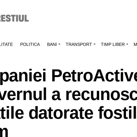
ITATE
POLITICA
BANI
TRANSPORT
TIMP LIBER
M
aniei PetroActiv
vernul a recunos
tile datorate fosti
om