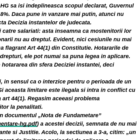
a HG sa isi indeplineasca scopul declarat, Guvernul
x 8%. Daca pune in vanzare mai putin, atunci nu
ta Decizia instantelor de judecata.
 catre salariati: asta inseamna ca mostenitorii lor
onarii nu au dreptul. Evident, nici cesiunile nu mai
 flagrant Art 44(1) din Constitutie. Hotararile de
drepturi, ele pot numai sa puna legea in aplicare.
 hotararea din sfera Deciziei instantei, deci
, in sensul ca o interzice pentru o perioada de un
i aceasta limitare este ilegala si intra in conflict cu
la art 44(1). Regasim aceeasi problema
tor la penalitati.
m in documentul „Nota de Fundametare”
mentare-hg.pdf
) a acestei decizii, semnata de nu mai
nte si Justitie. Acolo, la sectiunea a 3-a, citim: „un