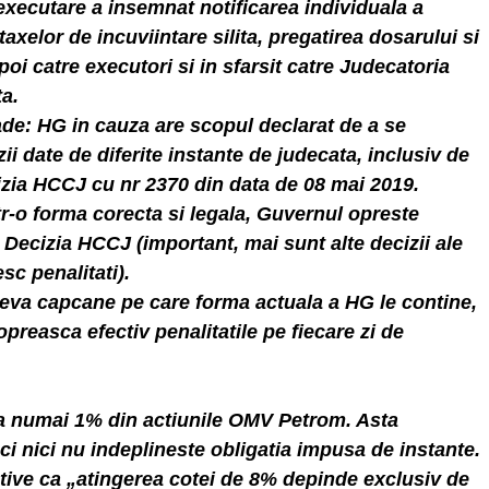
executare a insemnat notificarea individuala a
taxelor de incuviintare silita, pregatirea dosarului si
poi catre executori si in sfarsit catre Judecatoria
a.
oade: HG in cauza are scopul declarat de a se
ii date de diferite instante de judecata, inclusiv de
cizia HCCJ cu nr 2370 din data de 08 mai 2019.
tr-o forma corecta si legala, Guvernul opreste
n Decizia HCCJ (important, mai sunt alte decizii ale
sc penalitati).
ateva capcane pe care forma actuala a HG le contine,
preasca efectiv penalitatile pe fiecare zi de
a numai 1% din actiunile OMV Petrom. Asta
i nici nu indeplineste obligatia impusa de instante.
ve ca „atingerea cotei de 8% depinde exclusiv de