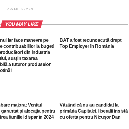
ADVERTISEMENT
YOU MAY LIKE
nul iar face manevre pe
BAT a fost recunoscută drept
e contribuabililor la buget!
Top Employer în România
producători din industria
lui, susțin taxarea
bilă a tuturor produselor
otină!
bare majora: Venitul
Văzând că nu au candidat la
garantat şi alocaţia pentru
primăria Capitalei, liberalii insistă
nirea familiei dispar în 2024
cu oferta pentru Nicușor Dan