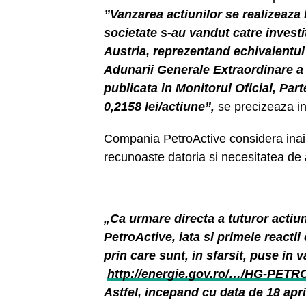
”Vanzarea actiunilor se realizeaza 
societate s-au vandut catre inv
Austria, reprezentand echivalentul
Adunarii Generale Extraordinare a 
publicata in Monitorul Oficial, Part
0,2158 lei/actiune”,
se precizeaza in
Compania PetroActive considera inai
recunoaste datoria si necesitatea de a
„Ca urmare directa a tuturor actiuni
PetroActive, iata si primele reacti
prin care sunt, in sfarsit, puse in 
http://energie.gov.ro/…/HG-PETR
Astfel, incepand cu data de 18 apri