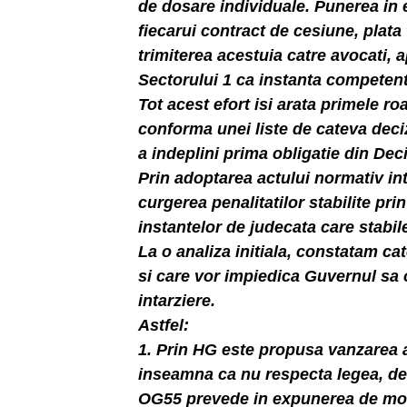
de dosare individuale. Punerea in 
fiecarui contract de cesiune, plata 
trimiterea acestuia catre avocati, a
Sectorului 1 ca instanta competent
Tot acest efort isi arata primele r
conforma unei liste de cateva deciz
a indeplini prima obligatie din De
Prin adoptarea actului normativ in
curgerea penalitatilor stabilite pri
instantelor de judecata care stabile
La o analiza initiala, constatam c
si care vor impiedica Guvernul sa o
intarziere.
Astfel:
1. Prin HG este propusa vanzarea 
inseamna ca nu respecta legea, dec
OG55 prevede in expunerea de moti