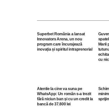
Superbet România a lansat
Guver
Innovators Arena, un nou
spatel
program care încurajează
Marii 
inovația și spiritul intraprenorial
tutunu
echita
cu nic
Atentie la cine va suna pe
Schim
WhatsApp: Un român s-a trezit
minim 
fără niciun ban și cu un credit la
spriji
bancă de 37.800 lei