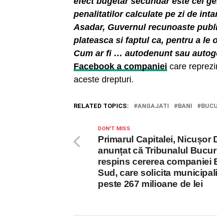
efect bugetar secundar este cel ge
penalitatilor calculate pe zi de int
Asadar, Guvernul recunoaste public 
plateasca si faptul ca, pentru a le 
Cum ar fi … autodenunt sau autogo
Facebook a companiei
care reprezin
aceste drepturi.
RELATED TOPICS:
ANGAJATI
BANI
BUCU
DON'T MISS
Primarul Capitalei, Nicușor 
anunțat că Tribunalul Bucur
respins cererea companiei 
Sud, care solicita municipalit
peste 267 milioane de lei