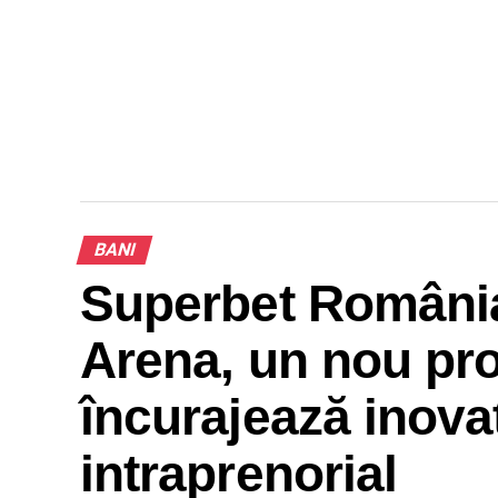
BANI
Superbet România
Arena, un nou pr
încurajează inovați
intraprenorial